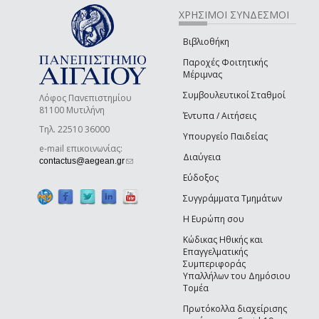
ΧΡΗΣΙΜΟΙ ΣΥΝΔΕΣΜΟΙ
Βιβλιοθήκη
Παροχές Φοιτητικής
Μέριμνας
Συμβουλευτικοί Σταθμοί
Λόφος Πανεπιστημίου
81100 Μυτιλήνη
Έντυπα / Αιτήσεις
Τηλ. 22510 36000
Υπουργείο Παιδείας
e-mail επικοινωνίας:
Διαύγεια
(link sends e-mail)
contactus@aegean.gr
Εύδοξος
Συγγράμματα Τμημάτων
Η Ευρώπη σου
Κώδικας Ηθικής και
Επαγγελματικής
Συμπεριφοράς
Υπαλλήλων του Δημόσιου
Τομέα
Πρωτόκολλα διαχείρισης