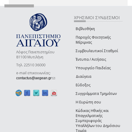
ΧΡΗΣΙΜΟΙ ΣΥΝΔΕΣΜΟΙ
Βιβλιοθήκη
Παροχές Φοιτητικής
Μέριμνας
Συμβουλευτικοί Σταθμοί
Λόφος Πανεπιστημίου
81100 Μυτιλήνη
Έντυπα / Αιτήσεις
Τηλ. 22510 36000
Υπουργείο Παιδείας
e-mail επικοινωνίας:
Διαύγεια
(link sends e-mail)
contactus@aegean.gr
Εύδοξος
Συγγράμματα Τμημάτων
Η Ευρώπη σου
Κώδικας Ηθικής και
Επαγγελματικής
Συμπεριφοράς
Υπαλλήλων του Δημόσιου
Τομέα