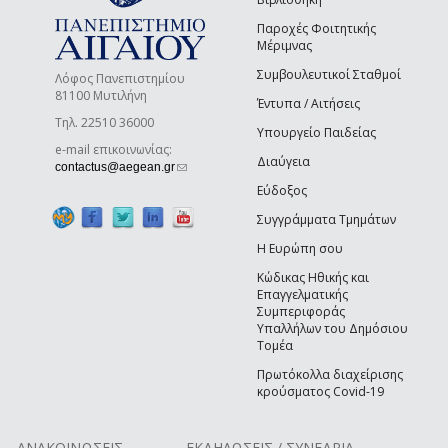
Παροχές Φοιτητικής
Μέριμνας
Συμβουλευτικοί Σταθμοί
Λόφος Πανεπιστημίου
81100 Μυτιλήνη
Έντυπα / Αιτήσεις
Τηλ. 22510 36000
Υπουργείο Παιδείας
e-mail επικοινωνίας:
Διαύγεια
(link sends e-mail)
contactus@aegean.gr
Εύδοξος
Συγγράμματα Τμημάτων
Η Ευρώπη σου
Κώδικας Ηθικής και
Επαγγελματικής
Συμπεριφοράς
Υπαλλήλων του Δημόσιου
Τομέα
Πρωτόκολλα διαχείρισης
κρούσματος Covid-19
ΑΝΑΚΟΙΝΩΣΕΙΣ
ΕΚΔΗΛΩΣΕΙΣ / ΣΥΝΕΔΡΙΑ