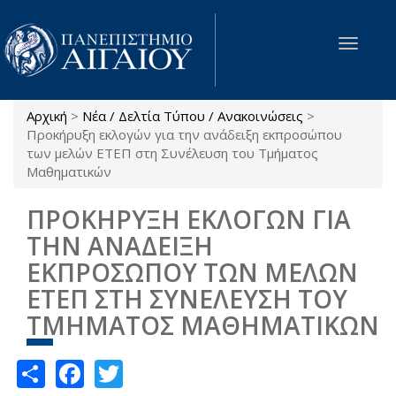
Παράκαμψη προς το κυρίως περιεχόμενο
Toggle
navigat
Αρχική
>
Νέα / Δελτία Τύπου / Ανακοινώσεις
>
Είστε εδώ
Προκήρυξη εκλογών για την ανάδειξη εκπροσώπου
των μελών ΕΤΕΠ στη Συνέλευση του Τμήματος
Μαθηματικών
ΠΡΟΚΗΡΥΞΗ ΕΚΛΟΓΩΝ ΓΙΑ
ΤΗΝ ΑΝΑΔΕΙΞΗ
ΕΚΠΡΟΣΩΠΟΥ ΤΩΝ ΜΕΛΩΝ
ΕΤΕΠ ΣΤΗ ΣΥΝΕΛΕΥΣΗ ΤΟΥ
ΤΜΗΜΑΤΟΣ ΜΑΘΗΜΑΤΙΚΩΝ
Share
Facebook
Twitter