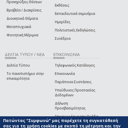
Προκηρύξεις Θέσεων
Εκθέσεις
Βραβεία / Διακρίσεις
Εκπαιδευτικά σεμινάρια
Διοικητικά Θέματα
Ημερίδες
Μεταπτυχιακά
Πολιτιστικές Εκδηλώσεις
Φοιτητική Μέριμνα
Συνέδρια
ΔΕΛΤΙΑ ΤΥΠΟΥ / ΝΕΑ
ΕΠΙΚΟΙΝΩΝΙΑ
Δελτία Τύπου
Τηλεφωνικός Κατάλογος
Το πανεπιστήμιο στην
Επικοινωνία
επικαιρότητα
Παράπονα-Συστάσεις
Υπεύθυνος Προστασίας
Δεδομένων
Δήλωση
Προσβασιμότητας
Επικοινωνία με την Ομάδα
Πατώντας "Συμφωνώ" μας παρέχετε τη συγκατάθεσή
Ανάπτυξης του site
(link sends e-mail)
σας για τη χρήση cookies με σκοπό τη μέτρηση και την