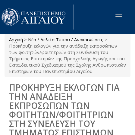
Παράκαμψη προς το κυρίως περιεχόμενο
Toggle
navigat
Αρχική
>
Νέα / Δελτία Τύπου / Ανακοινώσεις
>
Είστε εδώ
Προκήρυξη εκλογών για την ανάδειξη εκπροσώπων
των φοιτητών/φοιτητριών στη Συνέλευση του
Τμήματος Επιστημών της Προσχολικής Αγωγής και του
Εκπαιδευτικού Σχεδιασμού της Σχολής Ανθρωπιστικών
Επιστημών του Πανεπιστημίου Αιγαίου
ΠΡΟΚΗΡΥΞΗ ΕΚΛΟΓΩΝ ΓΙΑ
ΤΗΝ ΑΝΑΔΕΙΞΗ
ΕΚΠΡΟΣΩΠΩΝ ΤΩΝ
ΦΟΙΤΗΤΩΝ/ΦΟΙΤΗΤΡΙΩΝ
ΣΤΗ ΣΥΝΕΛΕΥΣΗ ΤΟΥ
ΤΜΗΜΑΤΟΣ ΕΠΙΣΤΗΜΩΝ