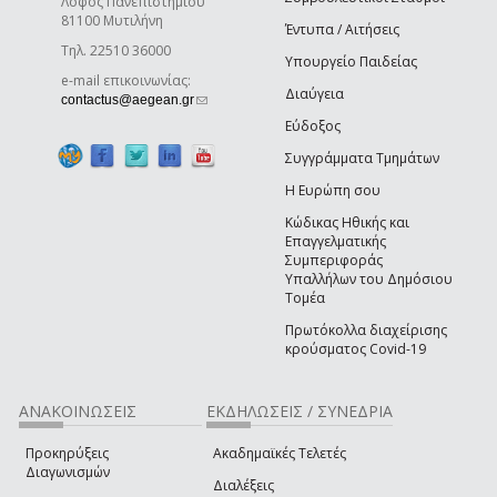
Λόφος Πανεπιστημίου
81100 Μυτιλήνη
Έντυπα / Αιτήσεις
Τηλ. 22510 36000
Υπουργείο Παιδείας
e-mail επικοινωνίας:
Διαύγεια
(link sends e-mail)
contactus@aegean.gr
Εύδοξος
Συγγράμματα Τμημάτων
Η Ευρώπη σου
Κώδικας Ηθικής και
Επαγγελματικής
Συμπεριφοράς
Υπαλλήλων του Δημόσιου
Τομέα
Πρωτόκολλα διαχείρισης
κρούσματος Covid-19
ΑΝΑΚΟΙΝΩΣΕΙΣ
ΕΚΔΗΛΩΣΕΙΣ / ΣΥΝΕΔΡΙΑ
Προκηρύξεις
Ακαδημαϊκές Τελετές
Διαγωνισμών
Διαλέξεις