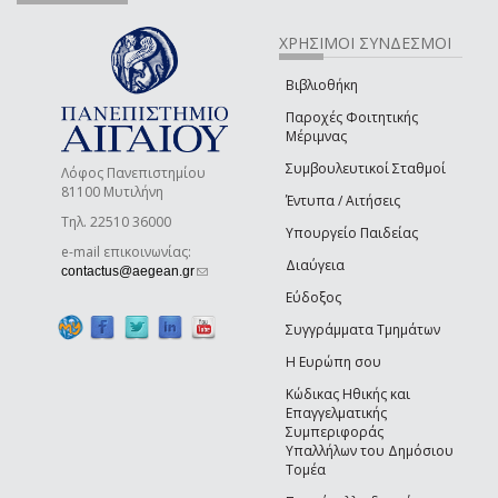
ΧΡΗΣΙΜΟΙ ΣΥΝΔΕΣΜΟΙ
Βιβλιοθήκη
Παροχές Φοιτητικής
Μέριμνας
Συμβουλευτικοί Σταθμοί
Λόφος Πανεπιστημίου
81100 Μυτιλήνη
Έντυπα / Αιτήσεις
Τηλ. 22510 36000
Υπουργείο Παιδείας
e-mail επικοινωνίας:
Διαύγεια
(link sends e-mail)
contactus@aegean.gr
Εύδοξος
Συγγράμματα Τμημάτων
Η Ευρώπη σου
Κώδικας Ηθικής και
Επαγγελματικής
Συμπεριφοράς
Υπαλλήλων του Δημόσιου
Τομέα