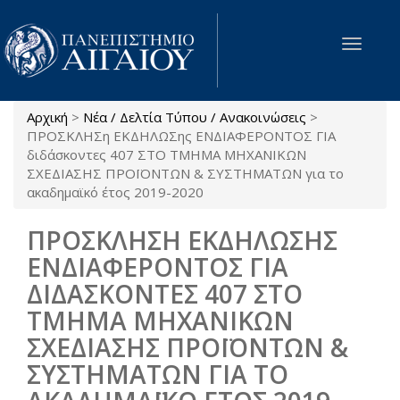
Παράκαμψη προς το κυρίως περιεχόμενο
Toggle
navigat
Αρχική
>
Νέα / Δελτία Τύπου / Ανακοινώσεις
>
Είστε εδώ
ΠΡΟΣΚΛΗΣη ΕΚΔΗΛΩΣης ΕΝΔΙΑΦΕΡΟΝΤΟΣ ΓΙΑ
διδάσκοντες 407 ΣΤΟ ΤΜΗΜΑ ΜΗΧΑΝΙΚΩΝ
ΣΧΕΔΙΑΣΗΣ ΠΡΟΪΟΝΤΩΝ & ΣΥΣΤΗΜΑΤΩΝ για το
ακαδημαϊκό έτος 2019-2020
ΠΡΟΣΚΛΗΣΗ ΕΚΔΗΛΩΣΗΣ
ΕΝΔΙΑΦΕΡΟΝΤΟΣ ΓΙΑ
ΔΙΔΑΣΚΟΝΤΕΣ 407 ΣΤΟ
ΤΜΗΜΑ ΜΗΧΑΝΙΚΩΝ
ΣΧΕΔΙΑΣΗΣ ΠΡΟΪΟΝΤΩΝ &
ΣΥΣΤΗΜΑΤΩΝ ΓΙΑ ΤΟ