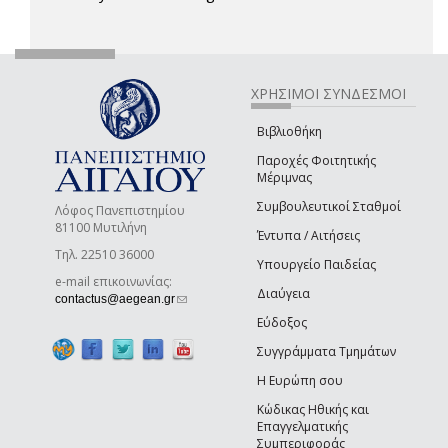
ΧΡΗΣΙΜΟΙ ΣΥΝΔΕΣΜΟΙ
Βιβλιοθήκη
Παροχές Φοιτητικής
Μέριμνας
Συμβουλευτικοί Σταθμοί
Λόφος Πανεπιστημίου
81100 Μυτιλήνη
Έντυπα / Αιτήσεις
Τηλ. 22510 36000
Υπουργείο Παιδείας
e-mail επικοινωνίας:
Διαύγεια
(link sends e-mail)
contactus@aegean.gr
Εύδοξος
Συγγράμματα Τμημάτων
Η Ευρώπη σου
Κώδικας Ηθικής και
Επαγγελματικής
Συμπεριφοράς