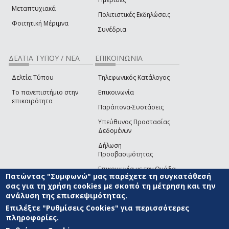
Μεταπτυχιακά
Πολιτιστικές Εκδηλώσεις
Φοιτητική Μέριμνα
Συνέδρια
ΔΕΛΤΙΑ ΤΥΠΟΥ / ΝΕΑ
ΕΠΙΚΟΙΝΩΝΙΑ
Δελτία Τύπου
Τηλεφωνικός Κατάλογος
Το πανεπιστήμιο στην
Επικοινωνία
επικαιρότητα
Παράπονα-Συστάσεις
Υπεύθυνος Προστασίας
Δεδομένων
Δήλωση
Προσβασιμότητας
Επικοινωνία με την Ομάδα
Πατώντας "Συμφωνώ" μας παρέχετε τη συγκατάθεσή
Ανάπτυξης του site
(link sends e-mail)
σας για τη χρήση cookies με σκοπό τη μέτρηση και την
ανάλυση της επισκεψιμότητας.
© ΠΑΝΕΠΙΣΤΗΜΙΟ ΑΙΓΑΙΟΥ
ΟΡΟΙ ΧΡΗΣΗΣ
ΠΟΛΙΤΙΚΗ COOKIES
ΟΜΑΔΑ
ΑΝΑΠΤΥΞΗΣ
Επιλέξτε "Ρυθμίσεις Cookies" για περισσότερες
πληροφορίες.