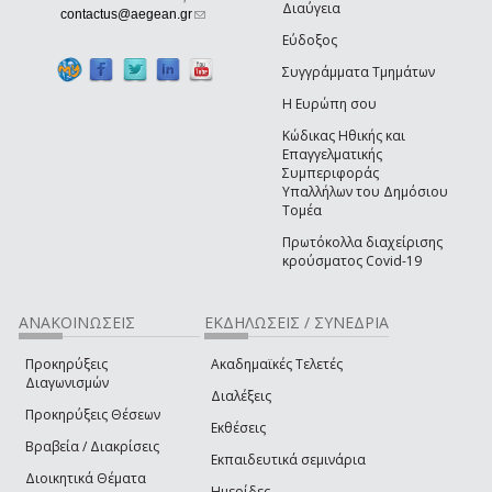
Διαύγεια
(link sends e-mail)
contactus@aegean.gr
Εύδοξος
Συγγράμματα Τμημάτων
Η Ευρώπη σου
Κώδικας Ηθικής και
Επαγγελματικής
Συμπεριφοράς
Υπαλλήλων του Δημόσιου
Τομέα
Πρωτόκολλα διαχείρισης
κρούσματος Covid-19
ΑΝΑΚΟΙΝΩΣΕΙΣ
ΕΚΔΗΛΩΣΕΙΣ / ΣΥΝΕΔΡΙΑ
Προκηρύξεις
Ακαδημαϊκές Τελετές
Διαγωνισμών
Διαλέξεις
Προκηρύξεις Θέσεων
Εκθέσεις
Βραβεία / Διακρίσεις
Εκπαιδευτικά σεμινάρια
Διοικητικά Θέματα
Ημερίδες