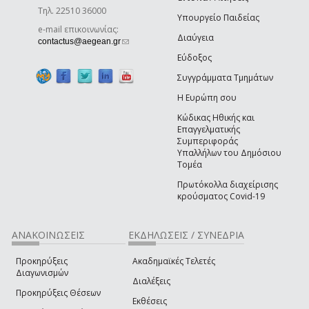
Τηλ. 22510 36000
Υπουργείο Παιδείας
e-mail επικοινωνίας:
Διαύγεια
(link sends e-mail)
contactus@aegean.gr
Εύδοξος
Συγγράμματα Τμημάτων
Η Ευρώπη σου
Κώδικας Ηθικής και
Επαγγελματικής
Συμπεριφοράς
Υπαλλήλων του Δημόσιου
Τομέα
Πρωτόκολλα διαχείρισης
κρούσματος Covid-19
ΑΝΑΚΟΙΝΩΣΕΙΣ
ΕΚΔΗΛΩΣΕΙΣ / ΣΥΝΕΔΡΙΑ
Προκηρύξεις
Ακαδημαϊκές Τελετές
Διαγωνισμών
Διαλέξεις
Προκηρύξεις Θέσεων
Εκθέσεις