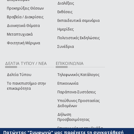
Διαλέξεις
Προκηρύξεις Θέσεων
Εκθέσεις
Βραβεία / Διακρίσεις
Εκπαιδευτικά σεμινάρια
Διοικητικά Θέματα
Ημερίδες
Μεταπτυχιακά
Πολιτιστικές Εκδηλώσεις
Φοιτητική Μέριμνα
Συνέδρια
ΔΕΛΤΙΑ ΤΥΠΟΥ / ΝΕΑ
ΕΠΙΚΟΙΝΩΝΙΑ
Δελτία Τύπου
Τηλεφωνικός Κατάλογος
Το πανεπιστήμιο στην
Επικοινωνία
επικαιρότητα
Παράπονα-Συστάσεις
Υπεύθυνος Προστασίας
Δεδομένων
Δήλωση
Προσβασιμότητας
Επικοινωνία με την Ομάδα
Πατώντας "Συμφωνώ" μας παρέχετε τη συγκατάθεσή
Ανάπτυξης του site
(link sends e-mail)