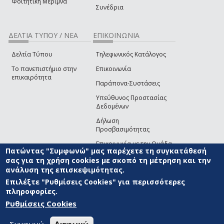
Φοιτητική Μέριμνα
Συνέδρια
ΔΕΛΤΙΑ ΤΥΠΟΥ / ΝΕΑ
ΕΠΙΚΟΙΝΩΝΙΑ
Δελτία Τύπου
Τηλεφωνικός Κατάλογος
Το πανεπιστήμιο στην
Επικοινωνία
επικαιρότητα
Παράπονα-Συστάσεις
Υπεύθυνος Προστασίας
Δεδομένων
Δήλωση
Προσβασιμότητας
Επικοινωνία με την Ομάδα
Πατώντας "Συμφωνώ" μας παρέχετε τη συγκατάθεσή
Ανάπτυξης του site
(link sends e-mail)
σας για τη χρήση cookies με σκοπό τη μέτρηση και την
ανάλυση της επισκεψιμότητας.
© ΠΑΝΕΠΙΣΤΗΜΙΟ ΑΙΓΑΙΟΥ
ΟΡΟΙ ΧΡΗΣΗΣ
ΠΟΛΙΤΙΚΗ COOKIES
ΟΜΑΔΑ
ΑΝΑΠΤΥΞΗΣ
Επιλέξτε "Ρυθμίσεις Cookies" για περισσότερες
πληροφορίες.
Ρυθμίσεις Cookies