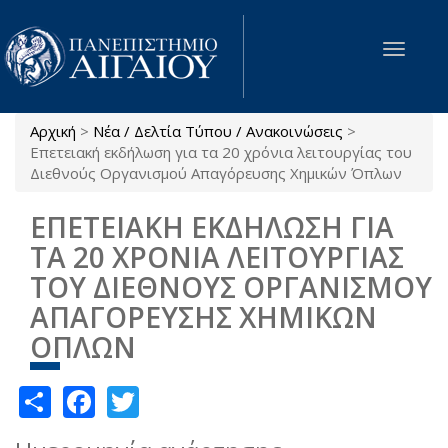
Παράκαμψη προς το κυρίως περιεχόμενο
Toggle
navigat
Αρχική
>
Νέα / Δελτία Τύπου / Ανακοινώσεις
>
Είστε εδώ
Eπετειακή εκδήλωση για τα 20 χρόνια λειτουργίας του
Διεθνούς Οργανισμού Απαγόρευσης Χημικών Όπλων
EΠΕΤΕΙΑΚΗ ΕΚΔΗΛΩΣΗ ΓΙΑ
ΤΑ 20 ΧΡΟΝΙΑ ΛΕΙΤΟΥΡΓΙΑΣ
ΤΟΥ ΔΙΕΘΝΟΥΣ ΟΡΓΑΝΙΣΜΟΥ
ΑΠΑΓΟΡΕΥΣΗΣ ΧΗΜΙΚΩΝ
ΟΠΛΩΝ
Share
Facebook
Twitter