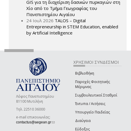
GIS για τη διαχείριση δασικών πυρκαγιών στη
Χίο από το Τμήμα Γεωγραφίας του
Πανεπιστημίου Αιγαίου
24 Ιουλ 2026
TALOS – Digital
Entrepreneurship in STEM Education, enabled
by Artificial Intelligence
ΧΡΗΣΙΜΟΙ ΣΥΝΔΕΣΜΟΙ
Βιβλιοθήκη
Παροχές Φοιτητικής
Μέριμνας
Συμβουλευτικοί Σταθμοί
Λόφος Πανεπιστημίου
81100 Μυτιλήνη
Έντυπα / Αιτήσεις
Τηλ. 22510 36000
Υπουργείο Παιδείας
e-mail επικοινωνίας:
Διαύγεια
(link sends e-mail)
contactus@aegean.gr
Εύδοξος