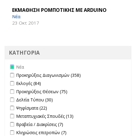
ΕΚΜΑΘΗΣΗ ΡΟΜΠΟΤΙΚΗΣ ΜΕ ARDUINO
Νέα
23 Οκτ 2017
ΚΑΤΗΓΟΡΙΑ
Remove Νέα filter
Νέα
Apply Προκηρύξεις Διαγωνισμών filter
Apply Προκηρύξεις
Προκηρύξεις Διαγωνισμών (358)
Διαγωνισμών filter
Apply Εκλογές filter
Apply Εκλογές filter
Εκλογές (84)
Apply Προκηρύξεις Θέσεων filter
Apply Προκηρύξεις Θέσεων
Προκηρύξεις Θέσεων (75)
filter
Apply Δελτία Τύπου filter
Apply Δελτία Τύπου filter
Δελτία Τύπου (30)
Apply Ψηφίσματα filter
Apply Ψηφίσματα filter
Ψηφίσματα (22)
Apply Μεταπτυχιακές Σπουδές filter
Apply Μεταπτυχιακές
Μεταπτυχιακές Σπουδές (13)
Σπουδές filter
Apply Βραβεία / Διακρίσεις filter
Apply Βραβεία / Διακρίσεις filter
Βραβεία / Διακρίσεις (7)
Apply Κληρώσεις επιτροπών filter
Apply Κληρώσεις επιτροπών
Κληρώσεις επιτροπών (7)