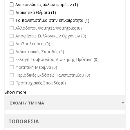
filter
Apply Ανακοινώσεις άλλων φορέων filter
Apply Ανακοινώσεις
Ανακοινώσεις άλλων φορέων (1)
άλλων φορέων filter
Apply Διοικητικά Θέματα filter
Apply Διοικητικά Θέματα filter
Διοικητικά Θέματα (1)
Apply Το πανεπιστήμιο στην επικαιρότητα filter
Apply Το
Το πανεπιστήμιο στην επικαιρότητα (1)
πανεπιστήμιο στην
undefined
Αλλοδαποί Φοιτητές/Φοιτήτριες (0)
επικαιρότητα filter
undefined
Αποφάσεις Συλλογικών Οργάνων (0)
undefined
Διαβουλεύσεις (0)
undefined
Διδακτορικές Σπουδές (0)
undefined
Εκλογή Συμβουλίου Διοίκησης-Πρύτανη (0)
undefined
Φοιτητική Μέριμνα (0)
undefined
Περιοδικές Εκδόσεις Πανεπιστημίου (0)
undefined
Προπτυχιακές Σπουδές (0)
Show more
ΤΟΠΟΘΕΣΙΑ