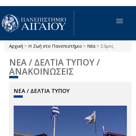
Παράκαμψη προς το κυρίως περιεχόμενο
Toggle
navigat
Αρχική
>
Η Ζωή στο Πανεπιστήμιο
>
Νέα
>
Σάμος
Είστε εδώ
ΝΕΑ / ΔΕΛΤΙΑ ΤΥΠΟΥ /
ΑΝΑΚΟΙΝΩΣΕΙΣ
ΝΕΑ / ΔΕΛΤΙΑ ΤΥΠΟΥ