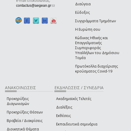
e-mail επικοινωνίας:
Διαύγεια
(link sends e-mail)
contactus@aegean.gr
Εύδοξος
Συγγράμματα Τμημάτων
Η Ευρώπη σου
Κώδικας Ηθικής και
Επαγγελματικής
Συμπεριφοράς
Υπαλλήλων του Δημόσιου
Τομέα
Πρωτόκολλα διαχείρισης
κρούσματος Covid-19
ΑΝΑΚΟΙΝΩΣΕΙΣ
ΕΚΔΗΛΩΣΕΙΣ / ΣΥΝΕΔΡΙΑ
Προκηρύξεις
Ακαδημαϊκές Τελετές
Διαγωνισμών
Διαλέξεις
Προκηρύξεις Θέσεων
Εκθέσεις
Βραβεία / Διακρίσεις
Εκπαιδευτικά σεμινάρια
Διοικητικά Θέματα