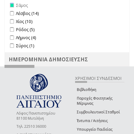
Remove Σάμος filter
Σάμος
Apply Λέσβος filter
Apply Λέσβος filter
Λέσβος (14)
Apply Χίος filter
Apply Χίος filter
Χίος (10)
Apply Ρόδος filter
Apply Ρόδος filter
Ρόδος (5)
Apply Λήμνος filter
Apply Λήμνος filter
Λήμνος (4)
Apply Σύρος filter
Apply Σύρος filter
Σύρος (1)
ΗΜΕΡΟΜΗΝΙΑ ΔΗΜΟΣΙΕΥΣΗΣ
ΧΡΗΣΙΜΟΙ ΣΥΝΔΕΣΜΟΙ
Βιβλιοθήκη
Παροχές Φοιτητικής
Μέριμνας
Συμβουλευτικοί Σταθμοί
Λόφος Πανεπιστημίου
81100 Μυτιλήνη
Έντυπα / Αιτήσεις
Τηλ. 22510 36000
Υπουργείο Παιδείας