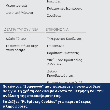
Ημερίδες
Μεταπτυχιακά
Πολιτιστικές Εκδηλώσεις
Φοιτητική Μέριμνα
Συνέδρια
ΔΕΛΤΙΑ ΤΥΠΟΥ / ΝΕΑ
ΕΠΙΚΟΙΝΩΝΙΑ
Δελτία Τύπου
Τηλεφωνικός Κατάλογος
Το πανεπιστήμιο στην
Επικοινωνία
επικαιρότητα
Παράπονα-Συστάσεις
Υπεύθυνος Προστασίας
Δεδομένων
Δήλωση
Προσβασιμότητας
Επικοινωνία με την Ομάδα
Πατώντας "Συμφωνώ" μας παρέχετε τη συγκατάθεσή
Ανάπτυξης του site
(link sends e-mail)
σας για τη χρήση cookies με σκοπό τη μέτρηση και την
ανάλυση της επισκεψιμότητας.
© ΠΑΝΕΠΙΣΤΗΜΙΟ ΑΙΓΑΙΟΥ
ΟΡΟΙ ΧΡΗΣΗΣ
ΠΟΛΙΤΙΚΗ COOKIES
ΟΜΑΔΑ
ΑΝΑΠΤΥΞΗΣ
Επιλέξτε "Ρυθμίσεις Cookies" για περισσότερες
πληροφορίες.