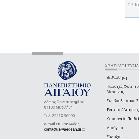
27 Ι
ΧΡΗΣΙΜΟΙ ΣΥΝ
Βιβλιοθήκη
Παροχές Φοιτητι
Μέριμνας
Συμβουλευτικοί 
Λόφος Πανεπιστημίου
81100 Μυτιλήνη
Έντυπα / Αιτήσεις
Τηλ. 22510 36000
Υπουργείο Παιδε
e-mail επικοινωνίας:
Διαύγεια
(link sends e-mail)
contactus@aegean.gr
Εύδοξος