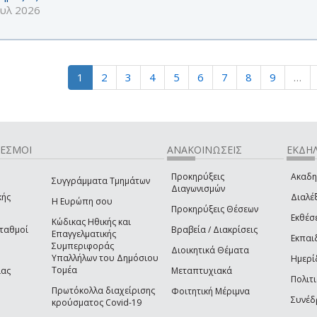
ουλ 2026
1
2
3
4
5
6
7
8
9
…
ΔΕΣΜΟΙ
ΑΝΑΚΟΙΝΩΣΕΙΣ
ΕΚΔΗΛ
Προκηρύξεις
Ακαδη
Συγγράμματα Τμημάτων
Διαγωνισμών
κής
Διαλέξ
Η Ευρώπη σου
Προκηρύξεις Θέσεων
Εκθέσ
Κώδικας Ηθικής και
Σταθμοί
Βραβεία / Διακρίσεις
Επαγγελματικής
Εκπαι
Συμπεριφοράς
Διοικητικά Θέματα
Υπαλλήλων του Δημόσιου
Ημερί
Τομέα
ίας
Μεταπτυχιακά
Πολιτι
Πρωτόκολλα διαχείρισης
Φοιτητική Μέριμνα
Συνέδ
κρούσματος Covid-19