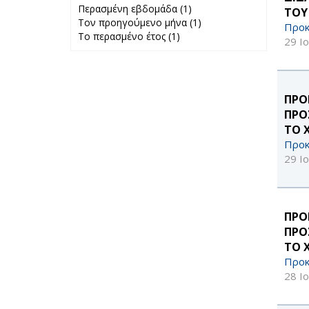
Περασμένη εβδομάδα (1)
Apply
ΤΟΥ 
Τον προηγούμενο μήνα (1)
Περασμένη
Apply Τον
Προκ
Το περασμένο έτος (1)
Apply Το
εβδομάδα filter
προηγούμενο
29 Ι
περασμένο έτος
μήνα filter
filter
ΠΡΟ
ΠΡΟ
ΤΟ 
Προκ
29 Ι
ΠΡΟ
ΠΡΟ
ΤΟ 
Προκ
28 Ι