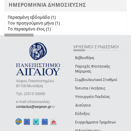
ΗΜΕΡΟΜΗΝΙΑ ΔΗΜΟΣΙΕΥΣΗΣ
Περασμένη εβδομάδα (1)
Apply Περασμένη εβδομάδα filter
Τον προηγούμενο μήνα (1)
Apply Τον προηγούμενο μήνα
Το περασμένο έτος (1)
Apply Το περασμένο έτος filter
filter
ΧΡΗΣΙΜΟΙ ΣΥΝΔΕΣΜΟΙ
Βιβλιοθήκη
Παροχές Φοιτητικής
Μέριμνας
Συμβουλευτικοί Σταθμοί
Λόφος Πανεπιστημίου
81100 Μυτιλήνη
Έντυπα / Αιτήσεις
Τηλ. 22510 36000
Υπουργείο Παιδείας
e-mail επικοινωνίας:
Διαύγεια
(link sends e-mail)
contactus@aegean.gr
Εύδοξος
Συγγράμματα Τμημάτων
Η Ευρώπη σου