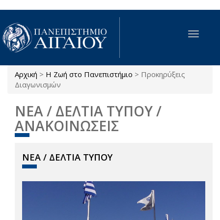
Παράκαμψη προς το κυρίως περιεχόμενο
Toggle
navigat
Αρχική
>
Η Ζωή στο Πανεπιστήμιο
>
Προκηρύξεις
Είστε εδώ
Διαγωνισμών
ΝΕΑ / ΔΕΛΤΙΑ ΤΥΠΟΥ /
ΑΝΑΚΟΙΝΩΣΕΙΣ
ΝΕΑ / ΔΕΛΤΙΑ ΤΥΠΟΥ