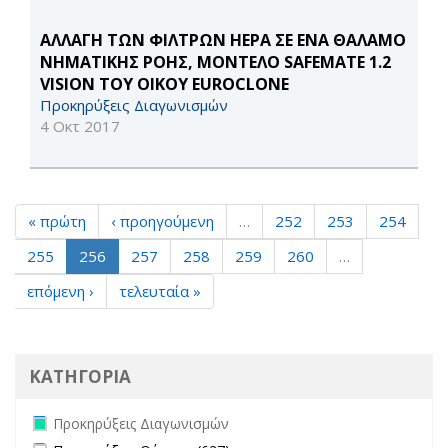
ΑΛΛΑΓΗ ΤΩΝ ΦΙΛΤΡΩΝ HEPA ΣΕ ΕΝΑ ΘΑΛΑΜΟ
ΝΗΜΑΤΙΚΗΣ ΡΟΗΣ, ΜΟΝΤΕΛΟ SAFEMATE 1.2
VISION ΤΟΥ ΟΙΚΟΥ EUROCLONE
Προκηρύξεις Διαγωνισμών
4 Οκτ 2017
« πρώτη
‹ προηγούμενη
…
252
253
254
255
256
257
258
259
260
…
επόμενη ›
τελευταία »
ΚΑΤΗΓΟΡΙΑ
Remove Προκηρύξεις Διαγωνισμών filter
Προκηρύξεις Διαγωνισμών
Apply Προκηρύξεις Θέσεων filter
Apply Προκηρύξεις Θέσεων