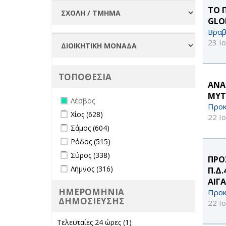
ΤΟ 
GLO
Βραβ
23 Ι
ΤΟΠΟΘΕΣΙΑ
ΑΝΑ
ΜΥΤ
Remove Λέσβος filter
Λέσβος
Προκ
Apply Χίος filter
Apply Χίος filter
Χίος (628)
22 Ι
Apply Σάμος filter
Apply Σάμος filter
Σάμος (604)
Apply Ρόδος filter
Apply Ρόδος filter
Ρόδος (515)
Apply Σύρος filter
Apply Σύρος filter
Σύρος (338)
ΠΡΟ
Apply Λήμνος filter
Apply Λήμνος filter
Λήμνος (316)
Π.Δ
ΑΙΓ
ΗΜΕΡΟΜΗΝΙΑ
Προκ
ΔΗΜΟΣΙΕΥΣΗΣ
22 Ι
Τελευταίες 24 ώρες (1)
Apply Τελευταίες