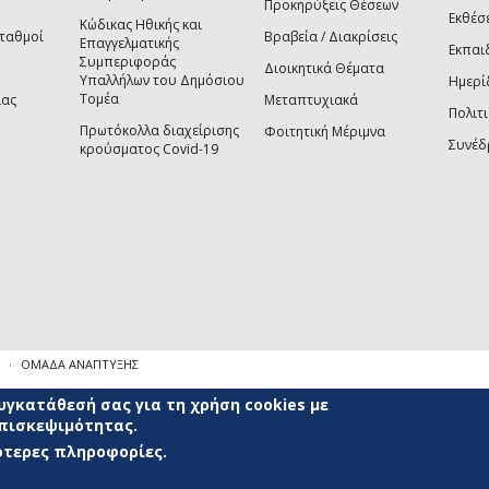
Προκηρύξεις Θέσεων
Εκθέσ
Κώδικας Ηθικής και
Σταθμοί
Βραβεία / Διακρίσεις
Επαγγελματικής
Εκπαι
Συμπεριφοράς
Διοικητικά Θέματα
Υπαλλήλων του Δημόσιου
Ημερί
Τομέα
ίας
Μεταπτυχιακά
Πολιτι
Πρωτόκολλα διαχείρισης
Φοιτητική Μέριμνα
Συνέδ
κρούσματος Covid-19
ΟΜΑΔΑ ΑΝΑΠΤΥΞΗΣ
γκατάθεσή σας για τη χρήση cookies με
επισκεψιμότητας.
σότερες πληροφορίες.