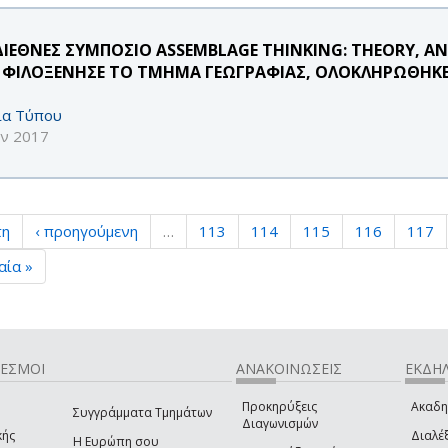
ΔΙΕΘΝΕΣ ΣΥΜΠΟΣΙΟ ASSEMBLAGE THINKING: THEORY, AN
 ΦΙΛΟΞΕΝΗΣΕ ΤΟ ΤΜΗΜΑ ΓΕΩΓΡΑΦΙΑΣ, ΟΛΟΚΛΗΡΩΘΗΚΕ ΜΕ
ία Τύπου
υν 2017
τη
‹ προηγούμενη
…
113
114
115
116
117
αία »
ΔΕΣΜΟΙ
ΑΝΑΚΟΙΝΩΣΕΙΣ
ΕΚΔΗΛ
Προκηρύξεις
Ακαδη
Συγγράμματα Τμημάτων
Διαγωνισμών
κής
Διαλέξ
Η Ευρώπη σου