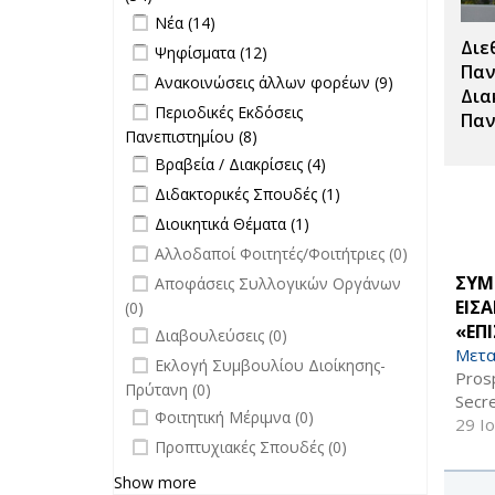
filter
Apply Νέα filter
επικαιρότητα filter
Apply Νέα filter
Νέα (14)
Διε
Apply Ψηφίσματα filter
Apply Ψηφίσματα filter
Ψηφίσματα (12)
Παν
Apply Ανακοινώσεις άλλων φορέων
Apply
Ανακοινώσεις άλλων φορέων (9)
Δια
filter
Ανακοινώσεις
Apply Περιοδικές Εκδόσεις
Περιοδικές Εκδόσεις
Παν
άλλων
Πανεπιστημίου filter
Πανεπιστημίου (8)
Apply Περιοδικές
φορέων filter
Apply Βραβεία / Διακρίσεις filter
Εκδόσεις
Apply
Βραβεία / Διακρίσεις (4)
Πανεπιστημίου filter
Βραβεία /
Apply Διδακτορικές Σπουδές filter
Apply
Διδακτορικές Σπουδές (1)
Διακρίσεις
Διδακτορικές
Apply Διοικητικά Θέματα filter
Apply Διοικητικά
Διοικητικά Θέματα (1)
filter
Σπουδές
Θέματα filter
undefined
Αλλοδαποί Φοιτητές/Φοιτήτριες (0)
filter
undefined
ΣΥΜ
Αποφάσεις Συλλογικών Οργάνων
ΕΙΣ
(0)
«ΕΠ
undefined
Διαβουλεύσεις (0)
Μετα
undefined
Εκλογή Συμβουλίου Διοίκησης-
Pros
Πρύτανη (0)
Secre
undefined
Φοιτητική Μέριμνα (0)
29 Ι
undefined
Προπτυχιακές Σπουδές (0)
Show more