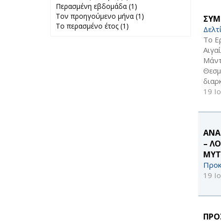
Περασμένη εβδομάδα (1)
24 ώρες filter
Apply
Τον προηγούμενο μήνα (1)
Περασμένη
Apply Τον
ΣΥΜ
Το περασμένο έτος (1)
Apply Το
εβδομάδα filter
προηγούμενο
Δελτ
περασμένο έτος
μήνα filter
Το Ε
filter
Αιγα
Μάντ
Θεσμ
διαρ
19 Ι
ΑΝΑ
– Λ
ΜΥΤ
Προκ
19 Ι
ΠΡΟ