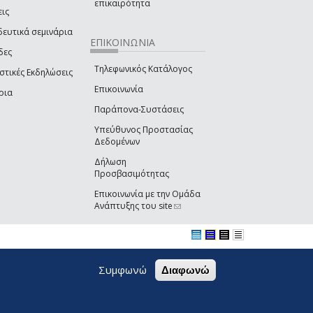
επικαιρότητα
εις
δευτικά σεμινάρια
ΕΠΙΚΟΙΝΩΝΙΑ
δες
Τηλεφωνικός Κατάλογος
στικές Εκδηλώσεις
Επικοινωνία
ρια
Παράπονα-Συστάσεις
Υπεύθυνος Προστασίας
Δεδομένων
Δήλωση
Προσβασιμότητας
Επικοινωνία με την Ομάδα
Ανάπτυξης του site
(link sends e-mail)
Συμφωνώ
Διαφωνώ