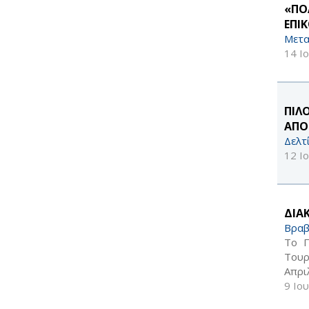
«ΠΟ
ΕΠΙΚ
Μετα
14 Ι
ΠΙΛ
ΑΠΟ
Δελτ
12 Ι
ΔΙΑ
Βραβ
Το Π
Τουρ
Aπρι
9 Ιο