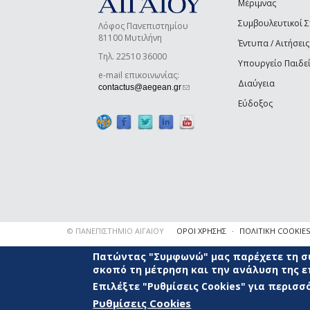
Μέριμνας
Συμβουλευτικοί 
Λόφος Πανεπιστημίου
81100 Μυτιλήνη
Έντυπα / Αιτήσεις
Τηλ. 22510 36000
Υπουργείο Παιδε
e-mail επικοινωνίας:
Διαύγεια
(link sends e-mail)
contactus@aegean.gr
Εύδοξος
© ΠΑΝΕΠΙΣΤΗΜΙΟ ΑΙΓΑΙΟΥ
ΟΡΟΙ ΧΡΗΣΗΣ
ΠΟΛΙΤΙΚΗ COOKIES
Πατώντας "Συμφωνώ" μας παρέχετε τη συ
σκοπό τη μέτρηση και την ανάλυση της 
Επιλέξτε "Ρυθμίσεις Cookies" για περισ
Ρυθμίσεις Cookies