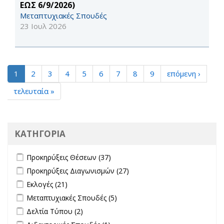
ΕΩΣ 6/9/2026)
Μεταπτυχιακές Σπουδές
23 Ιουλ 2026
1
2
3
4
5
6
7
8
9
επόμενη ›
τελευταία »
ΚΑΤΗΓΟΡΙΑ
Apply Προκηρύξεις Θέσεων filter
Apply Προκηρύξεις Θέσεων
Προκηρύξεις Θέσεων (37)
filter
Apply Προκηρύξεις Διαγωνισμών filter
Apply Προκηρύξεις
Προκηρύξεις Διαγωνισμών (27)
Διαγωνισμών filter
Apply Εκλογές filter
Apply Εκλογές filter
Εκλογές (21)
Apply Μεταπτυχιακές Σπουδές filter
Apply Μεταπτυχιακές Σπουδές
Μεταπτυχιακές Σπουδές (5)
filter
Apply Δελτία Τύπου filter
Apply Δελτία Τύπου filter
Δελτία Τύπου (2)
Apply Διδακτορικές Σπουδές filter
Apply Διδακτορικές Σπουδές