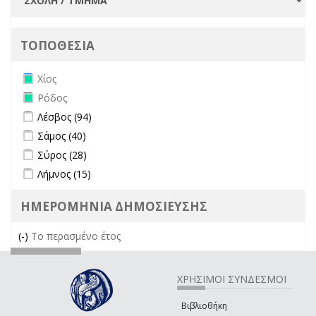
ΤΟΠΟΘΕΣΙΑ
Remove Χίος filter
Χίος
Remove Ρόδος filter
Ρόδος
Apply Λέσβος filter
Apply Λέσβος filter
Λέσβος (94)
Apply Σάμος filter
Apply Σάμος filter
Σάμος (40)
Apply Σύρος filter
Apply Σύρος filter
Σύρος (28)
Apply Λήμνος filter
Apply Λήμνος filter
Λήμνος (15)
ΗΜΕΡΟΜΗΝΙΑ ΔΗΜΟΣΙΕΥΣΗΣ
(-)
Remove Το περασμένο έτος filter
Το περασμένο έτος
ΧΡΗΣΙΜΟΙ ΣΥΝΔΕΣΜΟΙ
Βιβλιοθήκη