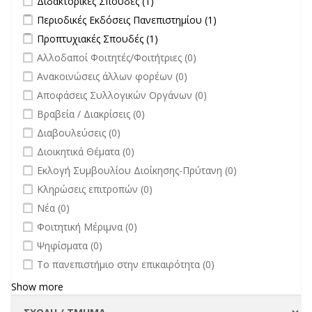
Διδακτορικές Σπουδές (1)
filter
Apply Περιοδικές Εκδόσεις Πανεπιστημίου filter
Apply Περιοδικές
Περιοδικές Εκδόσεις Πανεπιστημίου (1)
Εκδόσεις
Apply Προπτυχιακές Σπουδές filter
Apply Προπτυχιακές Σπουδές
Προπτυχιακές Σπουδές (1)
Πανεπιστημίου
filter
undefined
Αλλοδαποί Φοιτητές/Φοιτήτριες (0)
filter
undefined
Ανακοινώσεις άλλων φορέων (0)
undefined
Αποφάσεις Συλλογικών Οργάνων (0)
undefined
Βραβεία / Διακρίσεις (0)
undefined
Διαβουλεύσεις (0)
undefined
Διοικητικά Θέματα (0)
undefined
Εκλογή Συμβουλίου Διοίκησης-Πρύτανη (0)
undefined
Κληρώσεις επιτροπών (0)
undefined
Νέα (0)
undefined
Φοιτητική Μέριμνα (0)
undefined
Ψηφίσματα (0)
undefined
Το πανεπιστήμιο στην επικαιρότητα (0)
Show more