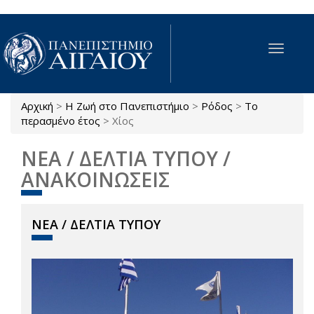
Παράκαμψη προς το κυρίως περιεχόμενο
Toggle
navigat
Αρχική
>
Η Ζωή στο Πανεπιστήμιο
>
Ρόδος
>
Το
Είστε εδώ
περασμένο έτος
>
Χίος
ΝΕΑ / ΔΕΛΤΙΑ ΤΥΠΟΥ /
ΑΝΑΚΟΙΝΩΣΕΙΣ
ΝΕΑ / ΔΕΛΤΙΑ ΤΥΠΟΥ