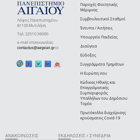
Παροχές Φοιτητικής
Μέριμνας
Συμβουλευτικοί Σταθμοί
Λόφος Πανεπιστημίου
81100 Μυτιλήνη
Έντυπα / Αιτήσεις
Τηλ. 22510 36000
Υπουργείο Παιδείας
e-mail επικοινωνίας:
Διαύγεια
(link sends e-mail)
contactus@aegean.gr
Εύδοξος
Συγγράμματα Τμημάτων
Η Ευρώπη σου
Κώδικας Ηθικής και
Επαγγελματικής
Συμπεριφοράς
Υπαλλήλων του Δημόσιου
Τομέα
Πρωτόκολλα διαχείρισης
κρούσματος Covid-19
ΑΝΑΚΟΙΝΩΣΕΙΣ
ΕΚΔΗΛΩΣΕΙΣ / ΣΥΝΕΔΡΙΑ