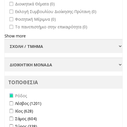
undefined
Διοικητικά Θέματα (0)
undefined
Εκλογή Συμβουλίου Διοίκησης-Πρύτανη (0)
undefined
Φοιτητική Μέριμνα (0)
undefined
Το πανεπιστήμιο στην επικαιρότητα (0)
Show more
ΤΟΠΟΘΕΣΙΑ
Remove Ρόδος filter
Ρόδος
Apply Λέσβος filter
Apply Λέσβος filter
Λέσβος (1201)
Apply Χίος filter
Apply Χίος filter
Χίος (628)
Apply Σάμος filter
Apply Σάμος filter
Σάμος (604)
Apply Σύρος filter
Apply Σύρος filter
Σύρος (338)