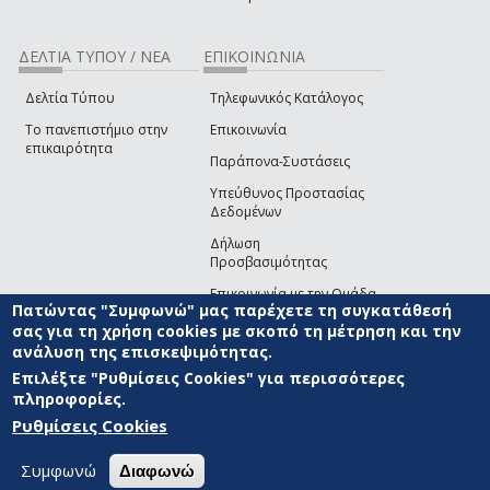
ΔΕΛΤΙΑ ΤΥΠΟΥ / ΝΕΑ
ΕΠΙΚΟΙΝΩΝΙΑ
Δελτία Τύπου
Τηλεφωνικός Κατάλογος
Το πανεπιστήμιο στην
Επικοινωνία
επικαιρότητα
Παράπονα-Συστάσεις
Υπεύθυνος Προστασίας
Δεδομένων
Δήλωση
Προσβασιμότητας
Επικοινωνία με την Ομάδα
Πατώντας "Συμφωνώ" μας παρέχετε τη συγκατάθεσή
Ανάπτυξης του site
(link sends e-mail)
σας για τη χρήση cookies με σκοπό τη μέτρηση και την
ανάλυση της επισκεψιμότητας.
© ΠΑΝΕΠΙΣΤΗΜΙΟ ΑΙΓΑΙΟΥ
ΟΡΟΙ ΧΡΗΣΗΣ
ΠΟΛΙΤΙΚΗ COOKIES
ΟΜΑΔΑ
ΑΝΑΠΤΥΞΗΣ
Επιλέξτε "Ρυθμίσεις Cookies" για περισσότερες
πληροφορίες.
Ρυθμίσεις Cookies
Συμφωνώ
Διαφωνώ