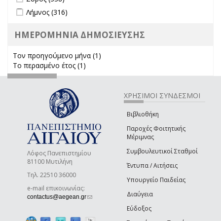
Apply Λήμνος filter
Apply Λήμνος filter
Λήμνος (316)
ΗΜΕΡΟΜΗΝΙΑ ΔΗΜΟΣΙΕΥΣΗΣ
Τον προηγούμενο μήνα (1)
Apply Τον προηγούμενο μήνα
Το περασμένο έτος (1)
Apply Το περασμένο έτος filter
filter
ΧΡΗΣΙΜΟΙ ΣΥΝΔΕΣΜΟΙ
Βιβλιοθήκη
Παροχές Φοιτητικής
Μέριμνας
Συμβουλευτικοί Σταθμοί
Λόφος Πανεπιστημίου
81100 Μυτιλήνη
Έντυπα / Αιτήσεις
Τηλ. 22510 36000
Υπουργείο Παιδείας
e-mail επικοινωνίας:
Διαύγεια
(link sends e-mail)
contactus@aegean.gr
Εύδοξος