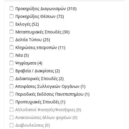
Apply Προκηρύξεις Διαγωνισμών filter
Apply Προκηρύξεις
Προκηρύξεις Διαγωνισμών (310)
Διαγωνισμών filter
Apply Προκηρύξεις Θέσεων filter
Apply Προκηρύξεις Θέσεων
Προκηρύξεις Θέσεων (72)
filter
Apply Εκλογές filter
Apply Εκλογές filter
Εκλογές (52)
Apply Μεταπτυχιακές Σπουδές filter
Apply Μεταπτυχιακές
Μεταπτυχιακές Σπουδές (30)
Σπουδές filter
Apply Δελτία Τύπου filter
Apply Δελτία Τύπου filter
Δελτία Τύπου (25)
Apply Κληρώσεις επιτροπών filter
Apply Κληρώσεις επιτροπών
Κληρώσεις επιτροπών (11)
filter
Apply Νέα filter
Apply Νέα filter
Νέα (5)
Apply Ψηφίσματα filter
Apply Ψηφίσματα filter
Ψηφίσματα (4)
Apply Βραβεία / Διακρίσεις filter
Apply Βραβεία / Διακρίσεις filter
Βραβεία / Διακρίσεις (2)
Apply Διδακτορικές Σπουδές filter
Apply Διδακτορικές Σπουδές
Διδακτορικές Σπουδές (2)
filter
Apply Αποφάσεις Συλλογικών Οργάνων filter
Apply Αποφάσεις
Αποφάσεις Συλλογικών Οργάνων (1)
Συλλογικών
Apply Περιοδικές Εκδόσεις Πανεπιστημίου filter
Apply Περιοδικές
Περιοδικές Εκδόσεις Πανεπιστημίου (1)
Οργάνων filter
Εκδόσεις
Apply Προπτυχιακές Σπουδές filter
Apply Προπτυχιακές Σπουδές
Προπτυχιακές Σπουδές (1)
Πανεπιστημίου
filter
undefined
Αλλοδαποί Φοιτητές/Φοιτήτριες (0)
filter
undefined
Ανακοινώσεις άλλων φορέων (0)
undefined
Διαβουλεύσεις (0)