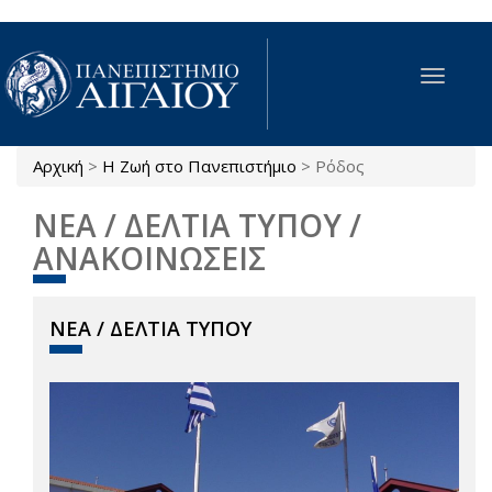
Παράκαμψη προς το κυρίως περιεχόμενο
Toggle
navigat
Αρχική
>
Η Ζωή στο Πανεπιστήμιο
>
Ρόδος
Είστε εδώ
ΝΕΑ / ΔΕΛΤΙΑ ΤΥΠΟΥ /
ΑΝΑΚΟΙΝΩΣΕΙΣ
ΝΕΑ / ΔΕΛΤΙΑ ΤΥΠΟΥ