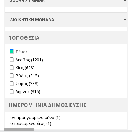
ΤΟΠΟΘΕΣΙΑ
Remove Σάμος filter
Σάμος
Apply Λέσβος filter
Apply Λέσβος filter
Λέσβος (1201)
Apply Χίος filter
Apply Χίος filter
Χίος (628)
Apply Ρόδος filter
Apply Ρόδος filter
Ρόδος (515)
Apply Σύρος filter
Apply Σύρος filter
Σύρος (338)
Apply Λήμνος filter
Apply Λήμνος filter
Λήμνος (316)
ΗΜΕΡΟΜΗΝΙΑ ΔΗΜΟΣΙΕΥΣΗΣ
Τον προηγούμενο μήνα (1)
Apply Τον προηγούμενο μήνα
Το περασμένο έτος (1)
Apply Το περασμένο έτος filter
filter