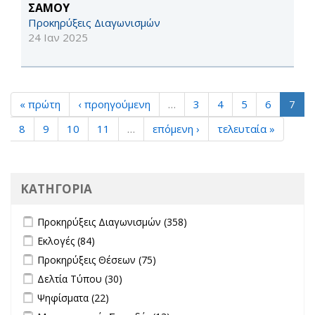
ΣΑΜΟΥ
Προκηρύξεις Διαγωνισμών
24 Ιαν 2025
« πρώτη
‹ προηγούμενη
…
3
4
5
6
7
8
9
10
11
…
επόμενη ›
τελευταία »
ΚΑΤΗΓΟΡΙΑ
Apply Προκηρύξεις Διαγωνισμών filter
Apply Προκηρύξεις
Προκηρύξεις Διαγωνισμών (358)
Διαγωνισμών filter
Apply Εκλογές filter
Apply Εκλογές filter
Εκλογές (84)
Apply Προκηρύξεις Θέσεων filter
Apply Προκηρύξεις Θέσεων
Προκηρύξεις Θέσεων (75)
filter
Apply Δελτία Τύπου filter
Apply Δελτία Τύπου filter
Δελτία Τύπου (30)
Apply Ψηφίσματα filter
Apply Ψηφίσματα filter
Ψηφίσματα (22)
Apply Μεταπτυχιακές Σπουδές filter
Apply Μεταπτυχιακές