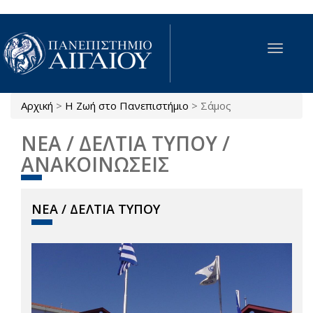
Παράκαμψη προς το κυρίως περιεχόμενο
Toggle
navigat
Αρχική
>
Η Ζωή στο Πανεπιστήμιο
>
Σάμος
Είστε εδώ
ΝΕΑ / ΔΕΛΤΙΑ ΤΥΠΟΥ /
ΑΝΑΚΟΙΝΩΣΕΙΣ
ΝΕΑ / ΔΕΛΤΙΑ ΤΥΠΟΥ