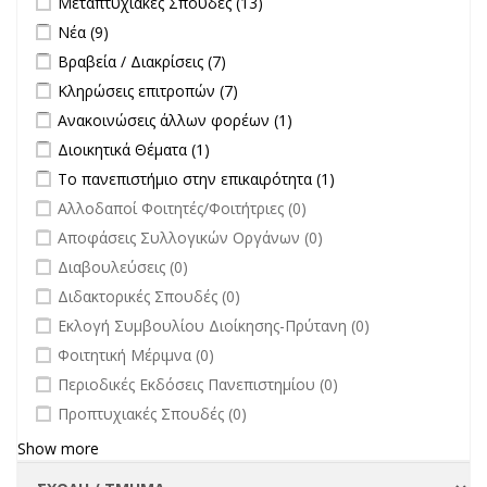
Μεταπτυχιακές Σπουδές (13)
Σπουδές filter
Apply Νέα filter
Apply Νέα filter
Νέα (9)
Apply Βραβεία / Διακρίσεις filter
Apply Βραβεία / Διακρίσεις filter
Βραβεία / Διακρίσεις (7)
Apply Κληρώσεις επιτροπών filter
Apply Κληρώσεις επιτροπών
Κληρώσεις επιτροπών (7)
filter
Apply Ανακοινώσεις άλλων φορέων filter
Apply Ανακοινώσεις
Ανακοινώσεις άλλων φορέων (1)
άλλων φορέων filter
Apply Διοικητικά Θέματα filter
Apply Διοικητικά Θέματα filter
Διοικητικά Θέματα (1)
Apply Το πανεπιστήμιο στην επικαιρότητα filter
Apply Το
Το πανεπιστήμιο στην επικαιρότητα (1)
πανεπιστήμιο στην
undefined
Αλλοδαποί Φοιτητές/Φοιτήτριες (0)
επικαιρότητα filter
undefined
Αποφάσεις Συλλογικών Οργάνων (0)
undefined
Διαβουλεύσεις (0)
undefined
Διδακτορικές Σπουδές (0)
undefined
Εκλογή Συμβουλίου Διοίκησης-Πρύτανη (0)
undefined
Φοιτητική Μέριμνα (0)
undefined
Περιοδικές Εκδόσεις Πανεπιστημίου (0)
undefined
Προπτυχιακές Σπουδές (0)
Show more