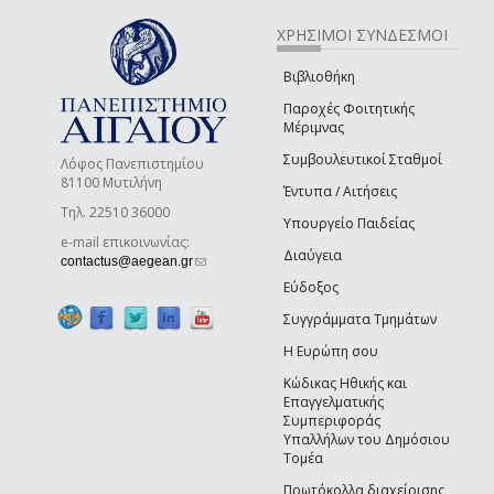
ΧΡΗΣΙΜΟΙ ΣΥΝΔΕΣΜΟΙ
Βιβλιοθήκη
Παροχές Φοιτητικής
Μέριμνας
Συμβουλευτικοί Σταθμοί
Λόφος Πανεπιστημίου
81100 Μυτιλήνη
Έντυπα / Αιτήσεις
Τηλ. 22510 36000
Υπουργείο Παιδείας
e-mail επικοινωνίας:
Διαύγεια
(link sends e-mail)
contactus@aegean.gr
Εύδοξος
Συγγράμματα Τμημάτων
Η Ευρώπη σου
Κώδικας Ηθικής και
Επαγγελματικής
Συμπεριφοράς
Υπαλλήλων του Δημόσιου
Τομέα
Πρωτόκολλα διαχείρισης