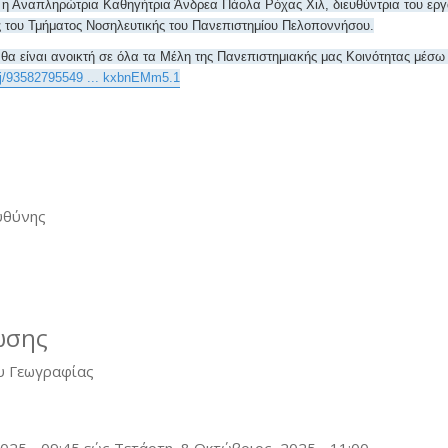
ει η Αναπληρώτρια Καθηγήτρια Άνδρεα Πάολα Ρόχας Χιλ, διευθύντρια του ερ
 του Τμήματος Νοσηλευτικής του Πανεπιστημίου Πελοποννήσου.
θα είναι ανοικτή σε όλα τα Μέλη της Πανεπιστημιακής μας Κοινότητας μέσ
/j/93582795549 ... kxbnEMm5.1
υθύνης
ωσης
ου Γεωγραφίας
025 - 09:45
εώς
Τετάρτη, 8 Οκτώβριος, 2025 - 11:00