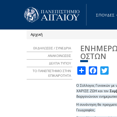
Παράκαμψη προς το κυρίως περιεχόμενο
ΣΠΟΥΔΕΣ
Αρχική
Είστε εδώ
ΕΝΗΜΕΡΩΣ
ΕΚΔΗΛΩΣΕΙΣ / ΣΥΝΕΔΡΙΑ
ΟΣΤΩΝ
ΑΝΑΚΟΙΝΩΣΕΙΣ
ΔΕΛΤΙΑ ΤΥΠΟΥ
Share
Face
Tw
ΤΟ ΠΑΝΕΠΙΣΤΗΜΙΟ ΣΤΗΝ
ΕΠΙΚΑΙΡΟΤΗΤΑ
Ο Σύλλογος Γυναικών με
ΧΑΡΙΣΕ ΖΩΗ και τον
Συμβ
διοργανώνουν ενημερωτικ
Η συνάντηση θα πραγματοπ
Γεωγραφίας.