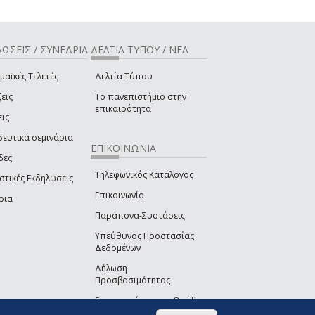
ΩΣΕΙΣ / ΣΥΝΕΔΡΙΑ
ΔΕΛΤΙΑ ΤΥΠΟΥ / ΝΕΑ
μαϊκές Τελετές
Δελτία Τύπου
εις
Το πανεπιστήμιο στην
επικαιρότητα
εις
δευτικά σεμινάρια
ΕΠΙΚΟΙΝΩΝΙΑ
δες
Τηλεφωνικός Κατάλογος
στικές Εκδηλώσεις
Επικοινωνία
ρια
Παράπονα-Συστάσεις
Υπεύθυνος Προστασίας
Δεδομένων
Δήλωση
Προσβασιμότητας
Επικοινωνία με την Ομάδα
Ανάπτυξης του site
(link sends e-mail)