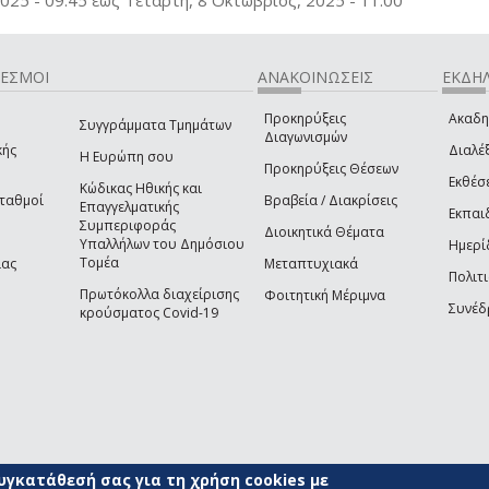
ΔΕΣΜΟΙ
ΑΝΑΚΟΙΝΩΣΕΙΣ
ΕΚΔΗΛ
Προκηρύξεις
Ακαδη
Συγγράμματα Τμημάτων
Διαγωνισμών
κής
Διαλέξ
Η Ευρώπη σου
Προκηρύξεις Θέσεων
Εκθέσ
Κώδικας Ηθικής και
Σταθμοί
Βραβεία / Διακρίσεις
Επαγγελματικής
Εκπαι
Συμπεριφοράς
Διοικητικά Θέματα
Υπαλλήλων του Δημόσιου
Ημερί
Τομέα
ίας
Μεταπτυχιακά
Πολιτι
Πρωτόκολλα διαχείρισης
Φοιτητική Μέριμνα
Συνέδ
κρούσματος Covid-19
γκατάθεσή σας για τη χρήση cookies με