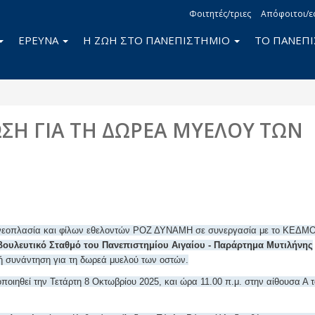
Φοιτητές/τριες
Απόφοιτοι/ε
ΕΡΕΥΝΑ
Η ΖΩΗ ΣΤΟ ΠΑΝΕΠΙΣΤΗΜΙΟ
ΤΟ ΠΑΝΕΠ
Η ΓΙΑ ΤΗ ΔΩΡΕΑ ΜΥΕΛΟΥ ΤΩΝ
book
itter
 νεοπλασία και φίλων εθελοντών ΡΟΖ ΔΥΝΑΜΗ σε συνεργασία με το ΚΕΔΜ
ουλευτικό Σταθμό του Πανεπιστημίου Αιγαίου - Παράρτημα Μυτιλήνης
ή συνάντηση για τη δωρεά μυελού των οστών.
οιηθεί την Τετάρτη 8 Οκτωβρίου 2025, και ώρα 11.00 π.μ. στην αίθουσα Α τ