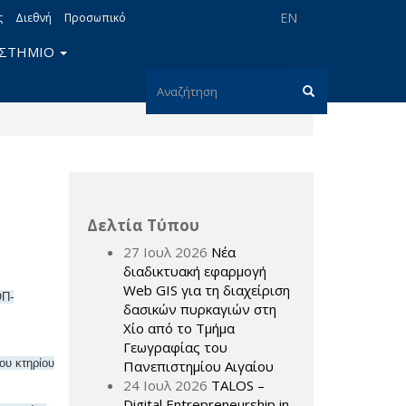
EN
ς
Διεθνή
Προσωπικό
ΙΣΤΗΜΙΟ
Φόρμα
αναζήτησης
Αναζήτηση
Δελτία Τύπου
27 Ιουλ 2026
Νέα
διαδικτυακή εφαρμογή
Web GIS για τη διαχείριση
ΟΠ-
δασικών πυρκαγιών στη
Χίο από το Τμήμα
Γεωγραφίας του
ου κτηρίου
Πανεπιστημίου Αιγαίου
24 Ιουλ 2026
TALOS –
Digital Entrepreneurship in