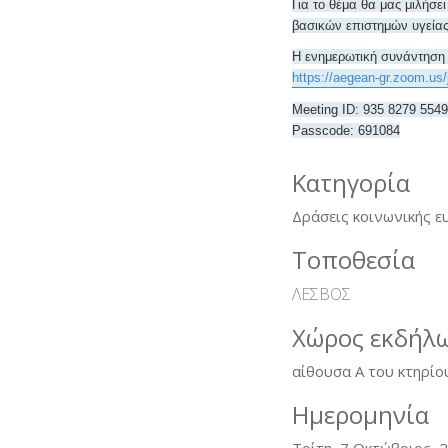
Για το θέμα θα μας μιλήσ
βασικών επιστημών υγείας
Η ενημερωτική συνάντηση 
https://aegean-gr.zoom.us
Meeting ID: 935 8279 5549
Passcode: 691084
Κατηγορία
Δράσεις κοινωνικής ε
Τοποθεσία
ΛΕΣΒΟΣ
Χώρος εκδήλ
αίθουσα Α του κτηρί
Ημερομηνία
Τρίτη, 7 Οκτώβριος, 2