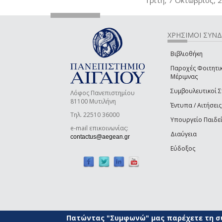
ΧΡΗΣΙΜΟΙ ΣΥΝ
Βιβλιοθήκη
Παροχές Φοιτητι
Μέριμνας
Συμβουλευτικοί 
Λόφος Πανεπιστημίου
81100 Μυτιλήνη
Έντυπα / Αιτήσεις
Τηλ. 22510 36000
Υπουργείο Παιδε
e-mail επικοινωνίας:
Διαύγεια
(link sends e-mail)
contactus@aegean.gr
Εύδοξος
Πατώντας "Συμφωνώ" μας παρέχετε τη συ