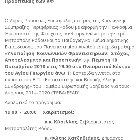
Προοπτικές των ΚΦ
Ο Δήμος Ρόδου ως Επικεφαλής εταίρος της Κοινωνικής
Σύμπραξης Περιφέρειας Ρόδου με αφορμή την Παγκόσμια
Ήμερα κατά της Φτώχειας συνδιοργανώνει με την Ιερά
Μητρόπολη Ρόδου και το Παιδαγωγικό Τμήμα Δημοτικής
Εκπαίδευσης του Πανεπιστημίου Αιγαίου εσπερίδα με θέμα:
«
Υλοποίηση Κοινωνικών Φροντιστηρίων. Στόχοι,
Αποτελέσματα και Προοπτική»
την
Πέμπτη 18
Οκτωβρίου 2018 στις 19:00 στο Πνευματικό Κέντρο
του Αγίου Γεωργίου άνω.
Η Εσπερίδα γίνεται στο
πλαίσιο του Ε.Π. «Επισιτιστικής και Βασικής Υλικής
Συνδρομής» του Ταμείου Ευρωπαϊκής Βοήθειας για τους
Απόρους 2014-2020 (ΤΕΒΑ/FEAD).
Αναλυτικά το πρόγραμμα:
19:00 - 20:00 Χαιρετισμοί:
κ.κ. Κύριλλος
, Σεβασμιώτατος
Μητροπολίτης Ρόδου
κ.
Φώτης Χατζηδιάκος,
Δήμαρχος