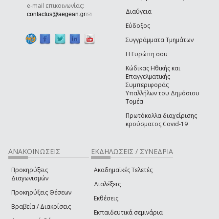
e-mail επικοινωνίας:
Διαύγεια
(link sends e-mail)
contactus@aegean.gr
Εύδοξος
Συγγράμματα Τμημάτων
Η Ευρώπη σου
Κώδικας Ηθικής και
Επαγγελματικής
Συμπεριφοράς
Υπαλλήλων του Δημόσιου
Τομέα
Πρωτόκολλα διαχείρισης
κρούσματος Covid-19
ΑΝΑΚΟΙΝΩΣΕΙΣ
ΕΚΔΗΛΩΣΕΙΣ / ΣΥΝΕΔΡΙΑ
Προκηρύξεις
Ακαδημαϊκές Τελετές
Διαγωνισμών
Διαλέξεις
Προκηρύξεις Θέσεων
Εκθέσεις
Βραβεία / Διακρίσεις
Εκπαιδευτικά σεμινάρια