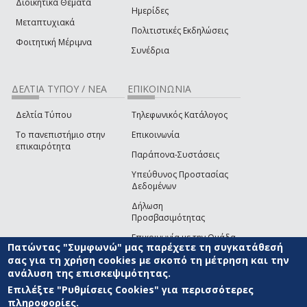
Διοικητικά Θέματα
Ημερίδες
Μεταπτυχιακά
Πολιτιστικές Εκδηλώσεις
Φοιτητική Μέριμνα
Συνέδρια
ΔΕΛΤΙΑ ΤΥΠΟΥ / ΝΕΑ
ΕΠΙΚΟΙΝΩΝΙΑ
Δελτία Τύπου
Τηλεφωνικός Κατάλογος
Το πανεπιστήμιο στην
Επικοινωνία
επικαιρότητα
Παράπονα-Συστάσεις
Υπεύθυνος Προστασίας
Δεδομένων
Δήλωση
Προσβασιμότητας
Επικοινωνία με την Ομάδα
Πατώντας "Συμφωνώ" μας παρέχετε τη συγκατάθεσή
Ανάπτυξης του site
(link sends e-mail)
σας για τη χρήση cookies με σκοπό τη μέτρηση και την
ανάλυση της επισκεψιμότητας.
© ΠΑΝΕΠΙΣΤΗΜΙΟ ΑΙΓΑΙΟΥ
ΟΡΟΙ ΧΡΗΣΗΣ
ΠΟΛΙΤΙΚΗ COOKIES
ΟΜΑΔΑ
ΑΝΑΠΤΥΞΗΣ
Επιλέξτε "Ρυθμίσεις Cookies" για περισσότερες
πληροφορίες.