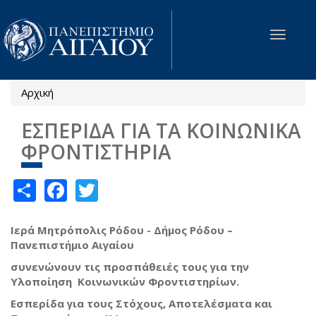
Παράκαμψη προς το κυρίως περιεχόμενο
Toggle
navigat
Αρχική
Είστε εδώ
ΕΣΠΕΡΙΔΑ ΓΙΑ ΤΑ ΚΟΙΝΩΝΙΚΑ
ΦΡΟΝΤΙΣΤΗΡΙΑ
Share
Facebook
Twitter
Ιερά Μητρόπολις Ρόδου - Δήμος Ρόδου –
Πανεπιστήμιο Αιγαίου
συνενώνουν τις προσπάθειές τους για την
Υλοποίηση Κοινωνικών Φροντιστηρίων.
Εσπερίδα για τους Στόχους, Αποτελέσματα και