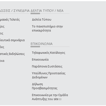
ΩΣΕΙΣ / ΣΥΝΕΔΡΙΑ
ΔΕΛΤΙΑ ΤΥΠΟΥ / ΝΕΑ
μαϊκές Τελετές
Δελτία Τύπου
εις
Το πανεπιστήμιο στην
επικαιρότητα
εις
δευτικά σεμινάρια
ΕΠΙΚΟΙΝΩΝΙΑ
δες
Τηλεφωνικός Κατάλογος
στικές Εκδηλώσεις
Επικοινωνία
ρια
Παράπονα-Συστάσεις
Υπεύθυνος Προστασίας
Δεδομένων
Δήλωση
Προσβασιμότητας
Επικοινωνία με την Ομάδα
Ανάπτυξης του site
(link sends e-mail)