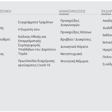
ΔΕΣΜΟΙ
ΑΝΑΚΟΙΝΩΣΕΙΣ
ΕΚΔΗΛ
Προκηρύξεις
Ακαδη
Συγγράμματα Τμημάτων
Διαγωνισμών
κής
Διαλέξ
Η Ευρώπη σου
Προκηρύξεις Θέσεων
Εκθέσ
Κώδικας Ηθικής και
Σταθμοί
Βραβεία / Διακρίσεις
Επαγγελματικής
Εκπαι
Συμπεριφοράς
Διοικητικά Θέματα
Υπαλλήλων του Δημόσιου
Ημερί
Τομέα
ίας
Μεταπτυχιακά
Πολιτι
Πρωτόκολλα διαχείρισης
Φοιτητική Μέριμνα
Συνέδ
κρούσματος Covid-19