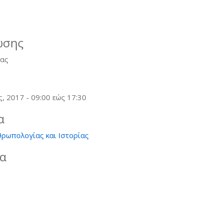
ωσης
ίας
ς, 2017 -
09:00
εώς
17:30
α
θρωπολογίας και Ιστορίας
ία