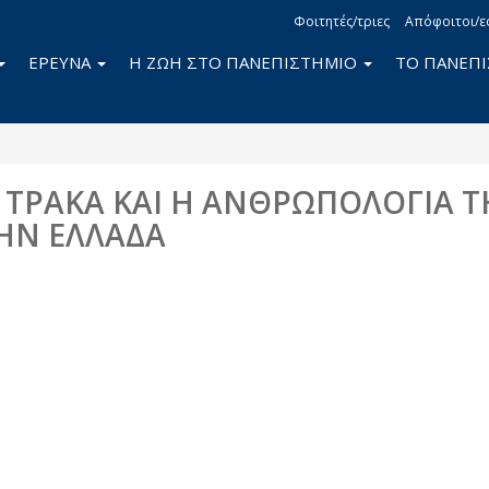
Φοιτητές/τριες
Απόφοιτοι/ε
ΕΡΕΥΝΑ
Η ΖΩΗ ΣΤΟ ΠΑΝΕΠΙΣΤΗΜΙΟ
ΤΟ ΠΑΝΕΠ
 ΤΡΑΚΑ ΚΑΙ Η ΑΝΘΡΩΠΟΛΟΓΙΑ Τ
ΤΗΝ ΕΛΛΑΔΑ
book
itter