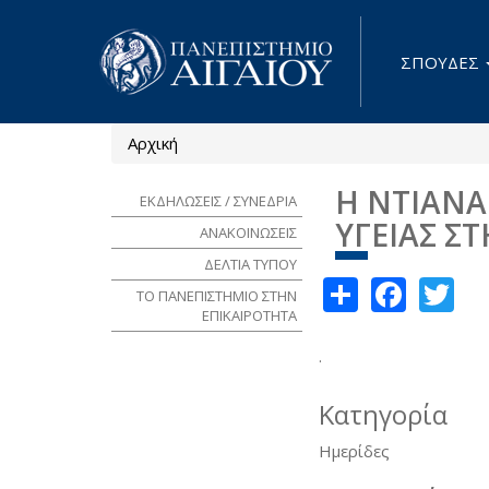
Παράκαμψη προς το κυρίως περιεχόμενο
ΣΠΟΥΔΕΣ
Αρχική
Είστε εδώ
Η ΝΤΙΑΝΑ
ΕΚΔΗΛΩΣΕΙΣ / ΣΥΝΕΔΡΙΑ
ΥΓΕΙΑΣ Σ
ΑΝΑΚΟΙΝΩΣΕΙΣ
ΔΕΛΤΙΑ ΤΥΠΟΥ
Share
Face
Tw
ΤΟ ΠΑΝΕΠΙΣΤΗΜΙΟ ΣΤΗΝ
ΕΠΙΚΑΙΡΟΤΗΤΑ
.
Κατηγορία
Ημερίδες