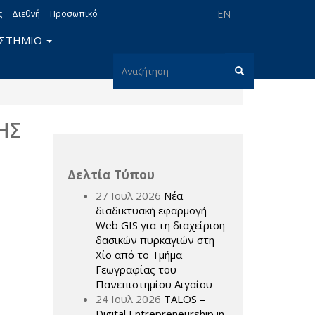
EN
ς
Διεθνή
Προσωπικό
ΙΣΤΗΜΙΟ
Φόρμα
αναζήτησης
Αναζήτηση
ΗΣ
Δελτία Τύπου
27 Ιουλ 2026
Νέα
διαδικτυακή εφαρμογή
Web GIS για τη διαχείριση
δασικών πυρκαγιών στη
Χίο από το Τμήμα
Γεωγραφίας του
Πανεπιστημίου Αιγαίου
24 Ιουλ 2026
TALOS –
Digital Entrepreneurship in