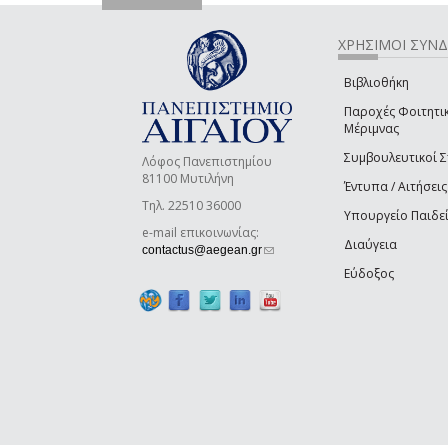
ΧΡΗΣΙΜΟΙ ΣΥΝ
Βιβλιοθήκη
Παροχές Φοιτητι
Μέριμνας
Συμβουλευτικοί 
Λόφος Πανεπιστημίου
81100 Μυτιλήνη
Έντυπα / Αιτήσεις
Τηλ. 22510 36000
Υπουργείο Παιδε
e-mail επικοινωνίας:
Διαύγεια
(link sends e-mail)
contactus@aegean.gr
Εύδοξος