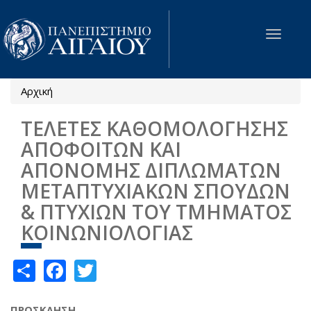
Παράκαμψη προς το κυρίως περιεχόμενο
Toggle
navigat
Αρχική
Είστε εδώ
ΤΕΛΕΤΕΣ ΚΑΘΟΜΟΛΟΓΗΣΗΣ
ΑΠΟΦΟΙΤΩΝ ΚΑΙ
ΑΠΟΝΟΜΗΣ ΔΙΠΛΩΜΑΤΩΝ
ΜΕΤΑΠΤΥΧΙΑΚΩΝ ΣΠΟΥΔΩΝ
& ΠΤΥΧΙΩΝ ΤΟΥ ΤΜΗΜΑΤΟΣ
ΚΟΙΝΩΝΙΟΛΟΓΙΑΣ
Share
Facebook
Twitter
ΠΡΟΣΚΛΗΣΗ