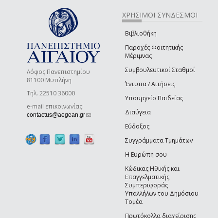
ΧΡΗΣΙΜΟΙ ΣΥΝΔΕΣΜΟΙ
Βιβλιοθήκη
Παροχές Φοιτητικής
Μέριμνας
Συμβουλευτικοί Σταθμοί
Λόφος Πανεπιστημίου
81100 Μυτιλήνη
Έντυπα / Αιτήσεις
Τηλ. 22510 36000
Υπουργείο Παιδείας
e-mail επικοινωνίας:
Διαύγεια
(link sends e-mail)
contactus@aegean.gr
Εύδοξος
Συγγράμματα Τμημάτων
Η Ευρώπη σου
Κώδικας Ηθικής και
Επαγγελματικής
Συμπεριφοράς
Υπαλλήλων του Δημόσιου
Τομέα
Πρωτόκολλα διαχείρισης