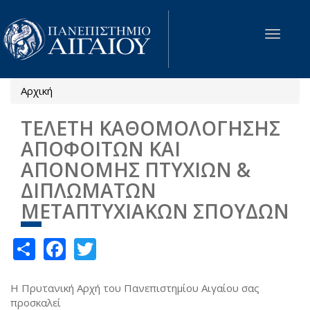
Παράκαμψη προς το κυρίως περιεχόμενο
Toggle
navigat
Αρχική
Είστε εδώ
ΤΕΛΕΤΗ ΚΑΘΟΜΟΛΟΓΗΣΗΣ
ΑΠΟΦΟΙΤΩΝ ΚΑΙ
ΑΠΟΝΟΜΗΣ ΠΤΥΧΙΩΝ &
ΔΙΠΛΩΜΑΤΩΝ
ΜΕΤΑΠΤΥΧΙΑΚΩΝ ΣΠΟΥΔΩΝ
Share
Facebook
Twitter
Η Πρυτανική Αρχή του Πανεπιστημίου Αιγαίου σας
προσκαλεί