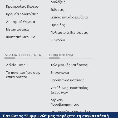
Διαλέξεις
Προκηρύξεις Θέσεων
Εκθέσεις
Βραβεία / Διακρίσεις
Εκπαιδευτικά σεμινάρια
Διοικητικά Θέματα
Ημερίδες
Μεταπτυχιακά
Πολιτιστικές Εκδηλώσεις
Φοιτητική Μέριμνα
Συνέδρια
ΔΕΛΤΙΑ ΤΥΠΟΥ / ΝΕΑ
ΕΠΙΚΟΙΝΩΝΙΑ
Δελτία Τύπου
Τηλεφωνικός Κατάλογος
Το πανεπιστήμιο στην
Επικοινωνία
επικαιρότητα
Παράπονα-Συστάσεις
Υπεύθυνος Προστασίας
Δεδομένων
Δήλωση
Προσβασιμότητας
Επικοινωνία με την Ομάδα
Πατώντας "Συμφωνώ" μας παρέχετε τη συγκατάθεσή
Ανάπτυξης του site
(link sends e-mail)