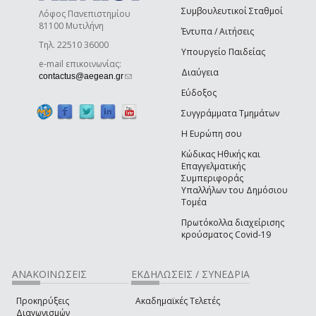
Συμβουλευτικοί Σταθμοί
Λόφος Πανεπιστημίου
81100 Μυτιλήνη
Έντυπα / Αιτήσεις
Τηλ. 22510 36000
Υπουργείο Παιδείας
e-mail επικοινωνίας:
Διαύγεια
(link sends e-mail)
contactus@aegean.gr
Εύδοξος
Συγγράμματα Τμημάτων
Η Ευρώπη σου
Κώδικας Ηθικής και
Επαγγελματικής
Συμπεριφοράς
Υπαλλήλων του Δημόσιου
Τομέα
Πρωτόκολλα διαχείρισης
κρούσματος Covid-19
ΑΝΑΚΟΙΝΩΣΕΙΣ
ΕΚΔΗΛΩΣΕΙΣ / ΣΥΝΕΔΡΙΑ
Προκηρύξεις
Ακαδημαϊκές Τελετές
Διαγωνισμών