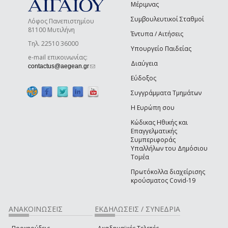
Μέριμνας
Συμβουλευτικοί Σταθμοί
Λόφος Πανεπιστημίου
81100 Μυτιλήνη
Έντυπα / Αιτήσεις
Τηλ. 22510 36000
Υπουργείο Παιδείας
e-mail επικοινωνίας:
Διαύγεια
(link sends e-mail)
contactus@aegean.gr
Εύδοξος
Συγγράμματα Τμημάτων
Η Ευρώπη σου
Κώδικας Ηθικής και
Επαγγελματικής
Συμπεριφοράς
Υπαλλήλων του Δημόσιου
Τομέα
Πρωτόκολλα διαχείρισης
κρούσματος Covid-19
ΑΝΑΚΟΙΝΩΣΕΙΣ
ΕΚΔΗΛΩΣΕΙΣ / ΣΥΝΕΔΡΙΑ