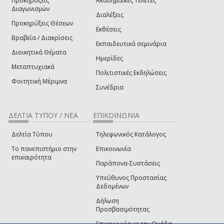
Προκηρύξεις
Ακαδημαϊκές Τελετές
Διαγωνισμών
Διαλέξεις
Προκηρύξεις Θέσεων
Εκθέσεις
Βραβεία / Διακρίσεις
Εκπαιδευτικά σεμινάρια
Διοικητικά Θέματα
Ημερίδες
Μεταπτυχιακά
Πολιτιστικές Εκδηλώσεις
Φοιτητική Μέριμνα
Συνέδρια
ΔΕΛΤΙΑ ΤΥΠΟΥ / ΝΕΑ
ΕΠΙΚΟΙΝΩΝΙΑ
Δελτία Τύπου
Τηλεφωνικός Κατάλογος
Το πανεπιστήμιο στην
Επικοινωνία
επικαιρότητα
Παράπονα-Συστάσεις
Υπεύθυνος Προστασίας
Δεδομένων
Δήλωση
Προσβασιμότητας
Επικοινωνία με την Ομάδα