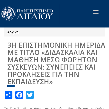
Παράκαμψη προς το κυρίως περιεχόμενο
Toggle
navigat
Αρχική
Είστε εδώ
3Η ΕΠΙΣΤΗΜΟΝΙΚΗ ΗΜΕΡΙΔΑ
ΜΕ ΤΙΤΛΟ «ΔΙΔΑΣΚΑΛΙΑ ΚΑΙ
ΜΑΘΗΣΗ ΜΕΣΩ ΦΟΡΗΤΩΝ
ΣΥΣΚΕΥΩΝ: ΣΥΝΕΠΕΙΕΣ ΚΑΙ
ΠΡΟΚΛΗΣΕΙΣ ΓΙΑ ΤΗΝ
ΕΚΠΑΙΔΕΥΣΗ»
Share
Facebook
Twitter
Το Π.Μ.Σ. «Επιστήμες της Αγωγής – Εκπαίδευση με Χρήση