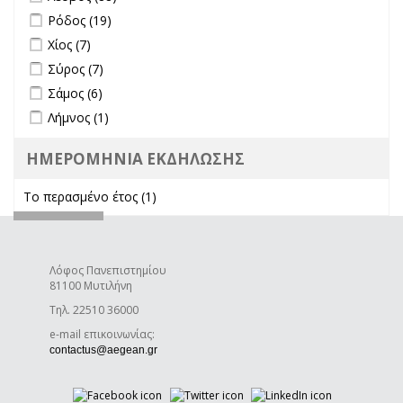
Apply Ρόδος filter
Apply Ρόδος filter
Ρόδος (19)
Apply Χίος filter
Apply Χίος filter
Χίος (7)
Apply Σύρος filter
Apply Σύρος filter
Σύρος (7)
Apply Σάμος filter
Apply Σάμος filter
Σάμος (6)
Apply Λήμνος filter
Apply Λήμνος filter
Λήμνος (1)
ΗΜΕΡΟΜΗΝΙΑ ΕΚΔΗΛΩΣΗΣ
Το περασμένο έτος (1)
Apply Το περασμένο έτος filter
Λόφος Πανεπιστημίου
81100 Μυτιλήνη
Τηλ. 22510 36000
e-mail επικοινωνίας:
(link sends e-mail)
contactus@aegean.gr