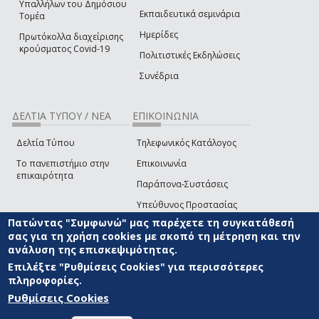
Υπαλλήλων του Δημόσιου
Εκπαιδευτικά σεμινάρια
Τομέα
Ημερίδες
Πρωτόκολλα διαχείρισης
κρούσματος Covid-19
Πολιτιστικές Εκδηλώσεις
Συνέδρια
ΔΕΛΤΙΑ ΤΥΠΟΥ / ΝΕΑ
ΕΠΙΚΟΙΝΩΝΙΑ
Δελτία Τύπου
Τηλεφωνικός Κατάλογος
Το πανεπιστήμιο στην
Επικοινωνία
επικαιρότητα
Παράπονα-Συστάσεις
Υπεύθυνος Προστασίας
Δεδομένων
Πατώντας "Συμφωνώ" μας παρέχετε τη συγκατάθεσή
σας για τη χρήση cookies με σκοπό τη μέτρηση και την
Δήλωση
ανάλυση της επισκεψιμότητας.
Προσβασιμότητας
Επιλέξτε "Ρυθμίσεις Cookies" για περισσότερες
Επικοινωνία με την Ομάδα
πληροφορίες.
Ανάπτυξης του site
(link sends e-mail)
Ρυθμίσεις Cookies
© ΠΑΝΕΠΙΣΤΗΜΙΟ ΑΙΓΑΙΟΥ
ΟΡΟΙ ΧΡΗΣΗΣ
ΠΟΛΙΤΙΚΗ COOKIES
ΟΜΑΔΑ