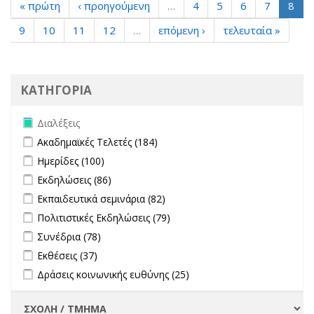
« πρώτη
‹ προηγούμενη
…
4
5
6
7
8
9
10
11
12
…
επόμενη ›
τελευταία »
ΚΑΤΗΓΟΡΙΑ
Remove Διαλέξεις filter
Διαλέξεις
Apply Ακαδημαϊκές Τελετές filter
Apply Ακαδημαϊκές Τελετές filter
Ακαδημαϊκές Τελετές (184)
Apply Ημερίδες filter
Apply Ημερίδες filter
Ημερίδες (100)
Apply Εκδηλώσεις filter
Apply Εκδηλώσεις filter
Εκδηλώσεις (86)
Apply Εκπαιδευτικά σεμινάρια filter
Apply Εκπαιδευτικά σεμινάρια
Εκπαιδευτικά σεμινάρια (82)
filter
Apply Πολιτιστικές Εκδηλώσεις filter
Apply Πολιτιστικές
Πολιτιστικές Εκδηλώσεις (79)
Εκδηλώσεις filter
Apply Συνέδρια filter
Apply Συνέδρια filter
Συνέδρια (78)
Apply Εκθέσεις filter
Apply Εκθέσεις filter
Εκθέσεις (37)
Apply Δράσεις κοινωνικής ευθύνης filter
Apply Δράσεις
Δράσεις κοινωνικής ευθύνης (25)
κοινωνικής ευθύνης
filter