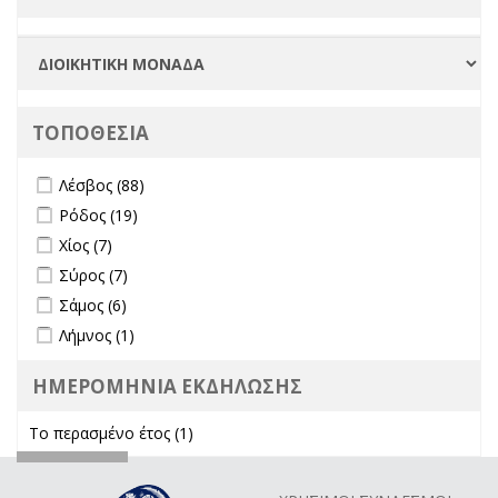
ΤΟΠΟΘΕΣΙΑ
Apply Λέσβος filter
Apply Λέσβος filter
Λέσβος (88)
Apply Ρόδος filter
Apply Ρόδος filter
Ρόδος (19)
Apply Χίος filter
Apply Χίος filter
Χίος (7)
Apply Σύρος filter
Apply Σύρος filter
Σύρος (7)
Apply Σάμος filter
Apply Σάμος filter
Σάμος (6)
Apply Λήμνος filter
Apply Λήμνος filter
Λήμνος (1)
ΗΜΕΡΟΜΗΝΙΑ ΕΚΔΗΛΩΣΗΣ
Το περασμένο έτος (1)
Apply Το περασμένο έτος filter