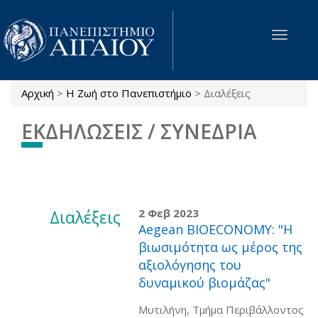
Παράκαμψη προς το κυρίως περιεχόμενο
Toggle
navigat
Αρχική
>
Η Ζωή στο Πανεπιστήμιο
>
Διαλέξεις
Είστε εδώ
ΕΚΔΗΛΩΣΕΙΣ / ΣΥΝΕΔΡΙΑ
Διαλέξεις
2 Φεβ 2023
Aegean BIOECONOMY: "Η
βιωσιμότητα ως μέρος της
αξιολόγησης του
δυναμικού βιομάζας"
Μυτιλήνη, Τμήμα Περιβάλλοντος