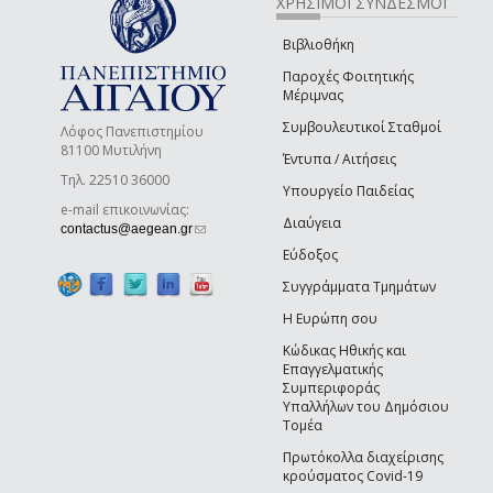
ΧΡΗΣΙΜΟΙ ΣΥΝΔΕΣΜΟΙ
Βιβλιοθήκη
Παροχές Φοιτητικής
Μέριμνας
Συμβουλευτικοί Σταθμοί
Λόφος Πανεπιστημίου
81100 Μυτιλήνη
Έντυπα / Αιτήσεις
Τηλ. 22510 36000
Υπουργείο Παιδείας
e-mail επικοινωνίας:
Διαύγεια
(link sends e-mail)
contactus@aegean.gr
Εύδοξος
Συγγράμματα Τμημάτων
Η Ευρώπη σου
Κώδικας Ηθικής και
Επαγγελματικής
Συμπεριφοράς
Υπαλλήλων του Δημόσιου
Τομέα
Πρωτόκολλα διαχείρισης
κρούσματος Covid-19