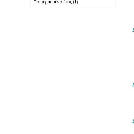
Το περασμένο έτος (1)
Apply Το
περασμένο έτος
filter