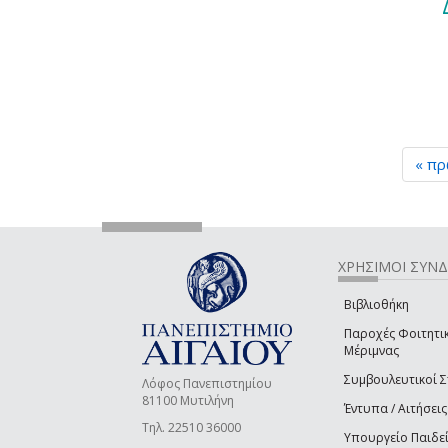
« π
ΧΡΗΣΙΜΟΙ ΣΥΝ
Βιβλιοθήκη
Παροχές Φοιτητι
Μέριμνας
Συμβουλευτικοί 
Λόφος Πανεπιστημίου
81100 Μυτιλήνη
Έντυπα / Αιτήσεις
Τηλ. 22510 36000
Υπουργείο Παιδε