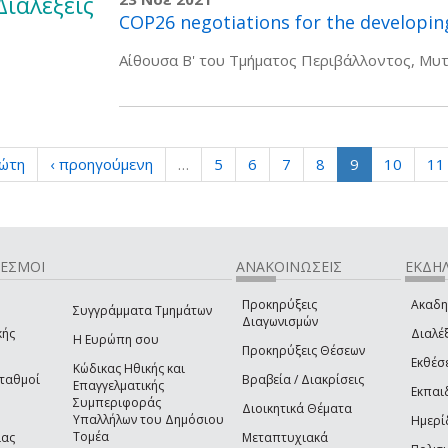
Διαλέξεις
COP26 negotiations for the developing
Αίθουσα Β' του Τμήματος Περιβάλλοντος, Μυτ
ρώτη
‹ προηγούμενη
…
5
6
7
8
9
10
11
ΔΕΣΜΟΙ
ΑΝΑΚΟΙΝΩΣΕΙΣ
ΕΚΔΗΛ
Προκηρύξεις
Ακαδη
Συγγράμματα Τμημάτων
Διαγωνισμών
κής
Διαλέξ
Η Ευρώπη σου
Προκηρύξεις Θέσεων
Εκθέσ
Κώδικας Ηθικής και
Σταθμοί
Βραβεία / Διακρίσεις
Επαγγελματικής
Εκπαι
Συμπεριφοράς
Διοικητικά Θέματα
Υπαλλήλων του Δημόσιου
Ημερί
Τομέα
ίας
Μεταπτυχιακά