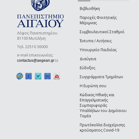
Βιβλιοθήκη
Παροχές Φοιτητικής
Μέριμνας
Συμβουλευτικοί Σταθμοί
Λόφος Πανεπιστημίου
81100 Μυτιλήνη
Έντυπα / Αιτήσεις
Τηλ. 22510 36000
Υπουργείο Παιδείας
e-mail επικοινωνίας:
Διαύγεια
(link sends e-mail)
contactus@aegean.gr
Εύδοξος
Συγγράμματα Τμημάτων
Η Ευρώπη σου
Κώδικας Ηθικής και
Επαγγελματικής
Συμπεριφοράς
Υπαλλήλων του Δημόσιου
Τομέα
Πρωτόκολλα διαχείρισης
κρούσματος Covid-19