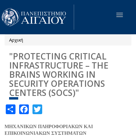
Παράκαμψη προς το κυρίως περιεχόμενο
Toggle
navigat
Αρχική
Είστε εδώ
"PROTECTING CRITICAL
INFRASTRUCTURE – THE
BRAINS WORKING IN
SECURITY OPERATIONS
CENTERS (SOCS)"
Share
Facebook
Twitter
ΜΗΧΑΝΙΚΩΝ ΠΛΗΡΟΦΟΡΙΑΚΩΝ ΚΑΙ
ΕΠΙΚΟΙΝΩΝΙΑΚΩΝ ΣΥΣΤΗΜΑΤΩΝ