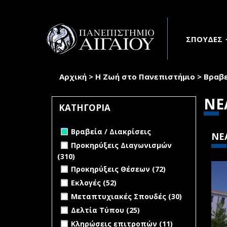
Παράκαμψη προς το κυρίως περιεχόμενο
ΣΠΟΥΔΕΣ
Αρχική
>
Η Ζωή στο Πανεπιστήμιο
>
Βραβε
Είστε εδώ
ΝΕ
ΚΑΤΗΓΟΡΙΑ
Remove Βραβεία / Διακρίσεις filter
Βραβεία / Διακρίσεις
ΝΕ
Apply Προκηρύξεις Διαγωνισμών
Προκηρύξεις Διαγωνισμών
filter
(310)
Apply Προκηρύξεις
Apply Προκηρύξεις Θέσεων filter
Διαγωνισμών filter
Apply
Προκηρύξεις Θέσεων (72)
Προκηρύξεις
Apply Εκλογές filter
Apply Εκλογές filter
Εκλογές (52)
Θέσεων
Apply Μεταπτυχιακές Σπουδές filter
Apply
Μεταπτυχιακές Σπουδές (30)
filter
Μεταπτυχι
Apply Δελτία Τύπου filter
Apply Δελτία
Δελτία Τύπου (25)
Σπουδές fil
Τύπου filter
Apply Κληρώσεις επιτροπών filter
Apply
Κληρώσεις επιτροπών (11)