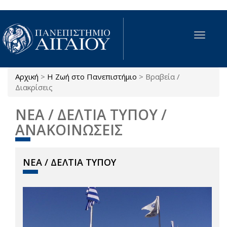
Παράκαμψη προς το κυρίως περιεχόμενο
Toggle
navigat
Αρχική
>
Η Ζωή στο Πανεπιστήμιο
>
Βραβεία /
Είστε εδώ
Διακρίσεις
ΝΕΑ / ΔΕΛΤΙΑ ΤΥΠΟΥ /
ΑΝΑΚΟΙΝΩΣΕΙΣ
ΝΕΑ / ΔΕΛΤΙΑ ΤΥΠΟΥ