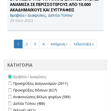
ΑΝΑΜΕΣΑ ΣΕ ΠΕΡΙΣΣΟΤΕΡΟΥΣ ΑΠΟ 10.000
ΑΚΑΔΗΜΑΪΚΟΥΣ ΚΑΙ ΣΥΓΓΡΑΦΕΙΣ
Βραβεία / Διακρίσεις, Δελτία Τύπου
29 Ιουν 2022
1
2
3
4
επόμενη ›
τελευταία »
ΚΑΤΗΓΟΡΙΑ
Remove Βραβεία / Διακρίσεις filter
Βραβεία / Διακρίσεις
Apply Προκηρύξεις Διαγωνισμών filter
Apply Προκηρύξεις
Προκηρύξεις Διαγωνισμών (2611)
Διαγωνισμών filter
Apply Προκηρύξεις Θέσεων filter
Apply Προκηρύξεις Θέσεων
Προκηρύξεις Θέσεων (627)
filter
Apply Ανακοινώσεις άλλων φορέων filter
Apply Ανακοινώσεις
Ανακοινώσεις άλλων φορέων (589)
άλλων φορέων filter
Apply Δελτία Τύπου filter
Apply Δελτία Τύπου filter
Δελτία Τύπου (488)
Apply Εκλογές filter
Apply Εκλογές filter
Εκλογές (411)