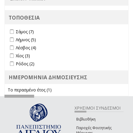
ΤΟΠΟΘΕΣΙΑ
Apply Σάμος filter
Apply Σάμος filter
Σάμος (7)
Apply Λήμνος filter
Apply Λήμνος filter
Λήμνος (5)
Apply Λέσβος filter
Apply Λέσβος filter
Λέσβος (4)
Apply Χίος filter
Apply Χίος filter
Χίος (3)
Apply Ρόδος filter
Apply Ρόδος filter
Ρόδος (2)
ΗΜΕΡΟΜΗΝΙΑ ΔΗΜΟΣΙΕΥΣΗΣ
Το περασμένο έτος (1)
Apply Το περασμένο έτος filter
ΧΡΗΣΙΜΟΙ ΣΥΝΔΕΣΜΟΙ
Βιβλιοθήκη
Παροχές Φοιτητικής
Μέριμνας