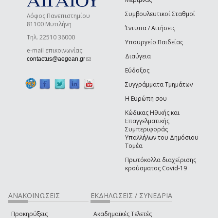
Συμβουλευτικοί Σταθμοί
Λόφος Πανεπιστημίου
81100 Μυτιλήνη
Έντυπα / Αιτήσεις
Τηλ. 22510 36000
Υπουργείο Παιδείας
e-mail επικοινωνίας:
Διαύγεια
(link sends e-mail)
contactus@aegean.gr
Εύδοξος
Συγγράμματα Τμημάτων
Η Ευρώπη σου
Κώδικας Ηθικής και
Επαγγελματικής
Συμπεριφοράς
Υπαλλήλων του Δημόσιου
Τομέα
Πρωτόκολλα διαχείρισης
κρούσματος Covid-19
ΑΝΑΚΟΙΝΩΣΕΙΣ
ΕΚΔΗΛΩΣΕΙΣ / ΣΥΝΕΔΡΙΑ
Προκηρύξεις
Ακαδημαϊκές Τελετές