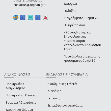
e-mail επικοινωνίας:
Διαύγεια
(link sends e-mail)
contactus@aegean.gr
Εύδοξος
Συγγράμματα Τμημάτων
Η Ευρώπη σου
Κώδικας Ηθικής και
Επαγγελματικής
Συμπεριφοράς
Υπαλλήλων του Δημόσιου
Τομέα
Πρωτόκολλα διαχείρισης
κρούσματος Covid-19
ΑΝΑΚΟΙΝΩΣΕΙΣ
ΕΚΔΗΛΩΣΕΙΣ / ΣΥΝΕΔΡΙΑ
Προκηρύξεις
Ακαδημαϊκές Τελετές
Διαγωνισμών
Διαλέξεις
Προκηρύξεις Θέσεων
Εκθέσεις
Βραβεία / Διακρίσεις
Εκπαιδευτικά σεμινάρια
Διοικητικά Θέματα