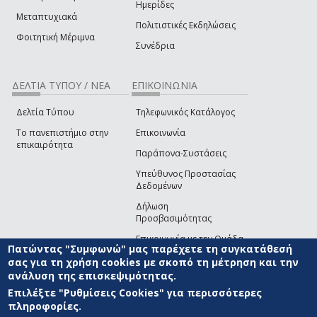
Ημερίδες
Μεταπτυχιακά
Πολιτιστικές Εκδηλώσεις
Φοιτητική Μέριμνα
Συνέδρια
ΔΕΛΤΙΑ ΤΥΠΟΥ / ΝΕΑ
ΕΠΙΚΟΙΝΩΝΙΑ
Δελτία Τύπου
Τηλεφωνικός Κατάλογος
Το πανεπιστήμιο στην
Επικοινωνία
επικαιρότητα
Παράπονα-Συστάσεις
Υπεύθυνος Προστασίας
Δεδομένων
Δήλωση
Προσβασιμότητας
Επικοινωνία με την Ομάδα
Πατώντας "Συμφωνώ" μας παρέχετε τη συγκατάθεσή
Ανάπτυξης του site
(link sends e-mail)
σας για τη χρήση cookies με σκοπό τη μέτρηση και την
ανάλυση της επισκεψιμότητας.
© ΠΑΝΕΠΙΣΤΗΜΙΟ ΑΙΓΑΙΟΥ
ΟΡΟΙ ΧΡΗΣΗΣ
ΠΟΛΙΤΙΚΗ COOKIES
ΟΜΑΔΑ
ΑΝΑΠΤΥΞΗΣ
Επιλέξτε "Ρυθμίσεις Cookies" για περισσότερες
πληροφορίες.