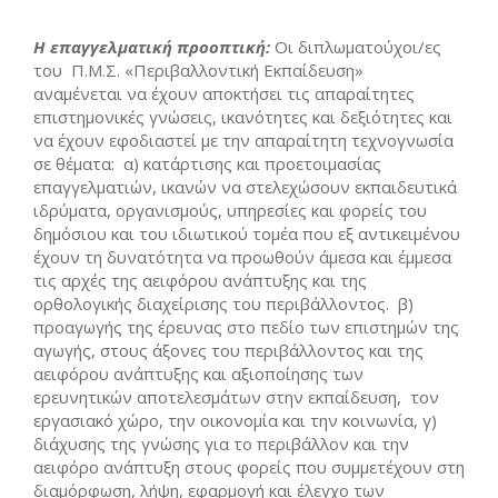
Η επαγγελματική προοπτική:
Οι διπλωµατούχοι/ες
του Π.Μ.Σ. «Περιβαλλοντική Εκπαίδευση»
αναμένεται να έχουν αποκτήσει τις απαραίτητες
επιστηµονικές γνώσεις, ικανότητες και δεξιότητες και
να έχουν εφοδιαστεί µε την απαραίτητη τεχνογνωσία
σε θέματα: α) κατάρτισης και προετοιµασίας
επαγγελµατιών, ικανών να στελεχώσουν εκπαιδευτικά
ιδρύµατα, οργανισµούς, υπηρεσίες και φορείς του
δηµόσιου και του ιδιωτικού τοµέα που εξ αντικειµένου
έχουν τη δυνατότητα να προωθούν άµεσα και έµµεσα
τις αρχές της αειφόρου ανάπτυξης και της
ορθολογικής διαχείρισης του περιβάλλοντος. β)
προαγωγής της έρευνας στο πεδίο των επιστηµών της
αγωγής, στους άξονες του περιβάλλοντος και της
αειφόρου ανάπτυξης και αξιοποίησης των
ερευνητικών αποτελεσµάτων στην εκπαίδευση, τον
εργασιακό χώρο, την οικονοµία και την κοινωνία, γ)
διάχυσης της γνώσης για το περιβάλλον και την
αειφόρο ανάπτυξη στους φορείς που συµµετέχουν στη
διαµόρφωση, λήψη, εφαρµογή και έλεγχο των