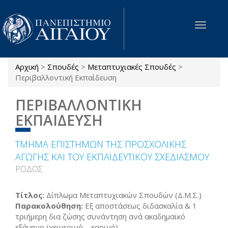
Παράκαμψη προς το κυρίως περιεχόμενο
Toggle
navigat
Αρχική
>
Σπουδές
>
Μεταπτυχιακές Σπουδές
>
Είστε εδώ
Περιβαλλοντική Εκπαίδευση
ΠΕΡΙΒΑΛΛΟΝΤΙΚΗ
ΕΚΠΑΙΔΕΥΣΗ
ΤΜΗΜΑ ΕΠΙΣΤΗΜΩΝ ΤΗΣ ΠΡΟΣΧΟΛΙΚΗΣ
ΑΓΩΓΗΣ ΚΑΙ ΤΟΥ ΕΚΠΑΙΔΕΥΤΙΚΟΥ ΣΧΕΔΙΑΣΜΟΥ
ΡΟΔΟΣ
Τίτλος:
Δίπλωμα Μεταπτυχιακών Σπουδών (Δ.Μ.Σ.)
Παρακολούθηση:
Εξ αποστάσεως διδασκαλία & 1
τριήμερη δια ζώσης συνάντηση ανά ακαδημαϊκό
εξάμηνο (χειμερινό – εαρινό)