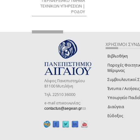
ΠΕΡΙΦΕΡΕΙΑΚΟ ΤΜΗΜΑ
ΤΕΧΝΙΚΩΝ ΥΠΗΡΕΣΙΩΝ |
ΡΟΔΟΥ
ΧΡΗΣΙΜΟΙ ΣΥΝ
Βιβλιοθήκη
Παροχές Φοιτητι
Μέριμνας
Συμβουλευτικοί 
Λόφος Πανεπιστημίου
81100 Μυτιλήνη
Έντυπα / Αιτήσεις
Τηλ. 22510 36000
Υπουργείο Παιδε
e-mail επικοινωνίας:
Διαύγεια
(link sends e-mail)
contactus@aegean.gr
Εύδοξος