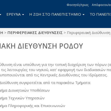
Φοιτητές/τριες
Απόφοιτοι/ε
ΕΡΕΥΝΑ
Η ΖΩΗ ΣΤΟ ΠΑΝΕΠΙΣΤΗΜΙΟ
ΤΟ ΠΑΝΕΠ
ΜΗ
>
ΠΕΡΙΦΕΡΕΙΑΚΕΣ ΔΙΕΥΘΥΝΣΕΙΣ
>
Περιφερειακή Διεύθυνση
ΙΑΚΗ ΔΙΕΥΘΥΝΣΗ ΡΟΔΟΥ
ύθυνση είναι υπεύθυνη για την τοπική διαχείριση των πόρων 
ς τις λειτουργίες του νησιού, κατ’ εφαρμογή των διαδικασιών π
υποποιούνται από τις Κεντρικές Διευθύνσεις του Ιδρύματος.
 Διεύθυνση συγκροτείται από τα παρακάτω Τμήματα:
μήμα Διοικητικών Υποθέσεων
μήμα Τεχνικών Υπηρεσιών
μήμα Πληροφορικής και Επικοινωνιών