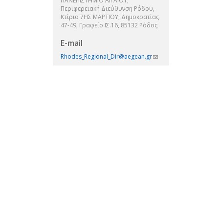
ΠΑΝΕΠΙΣΤΗΜΙΟ ΑΙΓΑΙΟΥ,
Περιφερειακή Διεύθυνση Ρόδου,
Κτίριο 7ΗΣ ΜΑΡΤΙΟΥ, Δημοκρατίας
47-49, Γραφείο ΙΣ.16, 85132 Ρόδος
E-mail
Rhodes_Regional_Dir@aegean.gr
(link
sends
e-
mail)