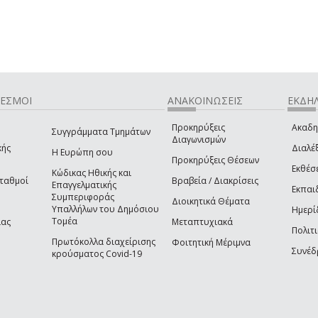
ΔΕΣΜΟΙ
ΑΝΑΚΟΙΝΩΣΕΙΣ
ΕΚΔΗΛ
Προκηρύξεις
Ακαδη
Συγγράμματα Τμημάτων
Διαγωνισμών
κής
Διαλέξ
Η Ευρώπη σου
Προκηρύξεις Θέσεων
Εκθέσ
Κώδικας Ηθικής και
Σταθμοί
Βραβεία / Διακρίσεις
Επαγγελματικής
Εκπαι
Συμπεριφοράς
Διοικητικά Θέματα
Υπαλλήλων του Δημόσιου
Ημερί
Τομέα
ίας
Μεταπτυχιακά
Πολιτι
Πρωτόκολλα διαχείρισης
Φοιτητική Μέριμνα
Συνέδ
κρούσματος Covid-19