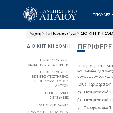
Παράκαμψη προς το κυρίως περιεχόμενο
ΣΠΟΥΔΕΣ
Αρχική
>
Το Πανεπιστήμιο
>
ΔΙΟΙΚΗΤΙΚΗ ΔΟ
Είστε εδώ
ΠΕΡΙΦΕΡΕ
ΔΙΟΙΚΗΤΙΚΗ ΔΟΜΗ
ΓΕΝΙΚΗ ΔΙΕΥΘΥΝΣΗ
ΔΙΟΙΚΗΤΙΚΗΣ ΥΠΟΣΤΗΡΙΞΗΣ
Η Περιφερειακή Διε
και υλικών) για όλε
ΓΕΝΙΚΗ ΔΙΕΥΘΥΝΣΗ
οργανώνονται και τ
ΤΕΧΝΙΚΗΣ ΥΠΟΣΤΗΡΙΞΗΣ,
ΠΡΟΓΡΑΜΜΑΤΙΣΜΟΥ &
Κάθε Περιφερειακή
ΔΙΚΤΥΩΝ
α) Περιφερειακό Τ
ΠΕΡΙΦΕΡΕΙΑΚΕΣ
ΔΙΕΥΘΥΝΣΕΙΣ
β) Περιφερειακό Τ
ΑΥΤΟΤΕΛΕΙΣ ΔΟΜΕΣ
γ) Περιφερειακό Τ
ΓΡΑΜΜΑΤΕΙΕΣ ΣΧΟΛΩΝ ΚΑΙ