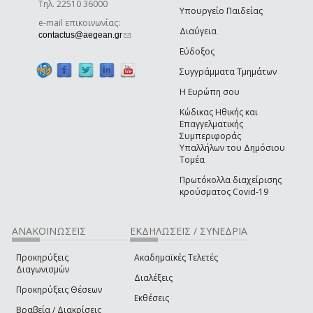
Τηλ. 22510 36000
Υπουργείο Παιδείας
e-mail επικοινωνίας:
Διαύγεια
(link sends e-mail)
contactus@aegean.gr
Εύδοξος
Συγγράμματα Τμημάτων
Η Ευρώπη σου
Κώδικας Ηθικής και
Επαγγελματικής
Συμπεριφοράς
Υπαλλήλων του Δημόσιου
Τομέα
Πρωτόκολλα διαχείρισης
κρούσματος Covid-19
ΑΝΑΚΟΙΝΩΣΕΙΣ
ΕΚΔΗΛΩΣΕΙΣ / ΣΥΝΕΔΡΙΑ
Προκηρύξεις
Ακαδημαϊκές Τελετές
Διαγωνισμών
Διαλέξεις
Προκηρύξεις Θέσεων
Εκθέσεις
Βραβεία / Διακρίσεις