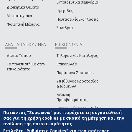
Εκπαιδευτικά σεμινάρια
Διοικητικά Θέματα
Ημερίδες
Μεταπτυχιακά
Πολιτιστικές Εκδηλώσεις
Φοιτητική Μέριμνα
Συνέδρια
ΔΕΛΤΙΑ ΤΥΠΟΥ / ΝΕΑ
ΕΠΙΚΟΙΝΩΝΙΑ
Δελτία Τύπου
Τηλεφωνικός Κατάλογος
Το πανεπιστήμιο στην
Επικοινωνία
επικαιρότητα
Παράπονα-Συστάσεις
Υπεύθυνος Προστασίας
Δεδομένων
Δήλωση
Προσβασιμότητας
Επικοινωνία με την Ομάδα
Πατώντας "Συμφωνώ" μας παρέχετε τη συγκατάθεσή
Ανάπτυξης του site
(link sends e-mail)
σας για τη χρήση cookies με σκοπό τη μέτρηση και την
ανάλυση της επισκεψιμότητας.
© ΠΑΝΕΠΙΣΤΗΜΙΟ ΑΙΓΑΙΟΥ
ΟΡΟΙ ΧΡΗΣΗΣ
ΠΟΛΙΤΙΚΗ COOKIES
ΟΜΑΔΑ
ΑΝΑΠΤΥΞΗΣ
Επιλέξτε "Ρυθμίσεις Cookies" για περισσότερες