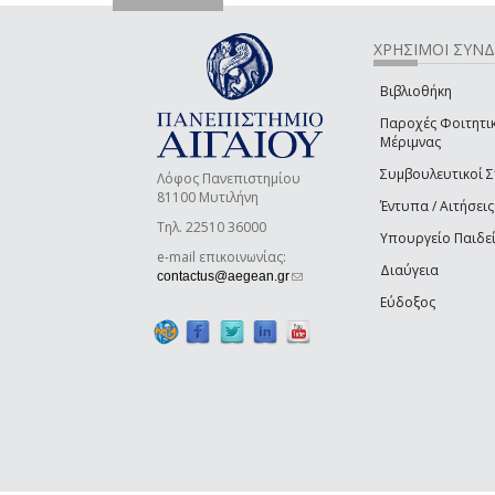
ΧΡΗΣΙΜΟΙ ΣΥΝ
Βιβλιοθήκη
Παροχές Φοιτητι
Μέριμνας
Συμβουλευτικοί 
Λόφος Πανεπιστημίου
81100 Μυτιλήνη
Έντυπα / Αιτήσεις
Τηλ. 22510 36000
Υπουργείο Παιδε
e-mail επικοινωνίας:
Διαύγεια
(link sends e-mail)
contactus@aegean.gr
Εύδοξος