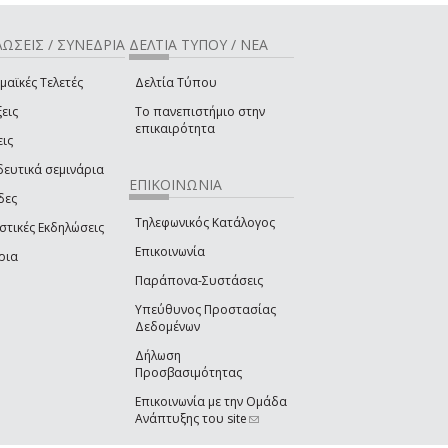
ΩΣΕΙΣ / ΣΥΝΕΔΡΙΑ
ΔΕΛΤΙΑ ΤΥΠΟΥ / ΝΕΑ
μαϊκές Τελετές
Δελτία Τύπου
εις
Το πανεπιστήμιο στην
επικαιρότητα
εις
δευτικά σεμινάρια
ΕΠΙΚΟΙΝΩΝΙΑ
δες
Τηλεφωνικός Κατάλογος
στικές Εκδηλώσεις
Επικοινωνία
ρια
Παράπονα-Συστάσεις
Υπεύθυνος Προστασίας
Δεδομένων
Δήλωση
Προσβασιμότητας
Επικοινωνία με την Ομάδα
Ανάπτυξης του site
(link sends e-mail)