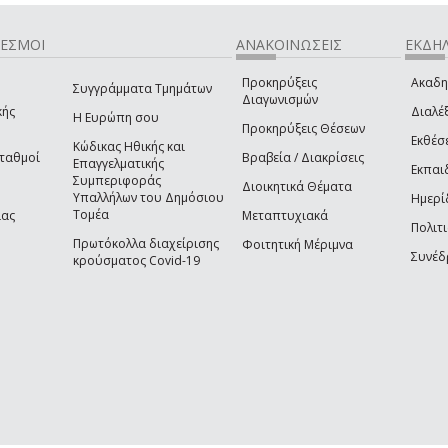
ΔΕΣΜΟΙ
ΑΝΑΚΟΙΝΩΣΕΙΣ
ΕΚΔΗΛ
Προκηρύξεις
Ακαδη
Συγγράμματα Τμημάτων
Διαγωνισμών
κής
Διαλέξ
Η Ευρώπη σου
Προκηρύξεις Θέσεων
Εκθέσ
Κώδικας Ηθικής και
Σταθμοί
Βραβεία / Διακρίσεις
Επαγγελματικής
Εκπαι
Συμπεριφοράς
Διοικητικά Θέματα
Υπαλλήλων του Δημόσιου
Ημερί
Τομέα
ίας
Μεταπτυχιακά
Πολιτι
Πρωτόκολλα διαχείρισης
Φοιτητική Μέριμνα
Συνέδ
κρούσματος Covid-19