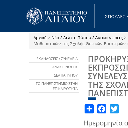
Παράκαμψη προς το κυρίως περιεχόμενο
ΣΠΟΥΔΕΣ
Αρχική
>
Νέα / Δελτία Τύπου / Ανακοινώσεις
>
Είστε εδώ
Μαθηματικών της Σχολής Θετικών Επιστημών 
ΠΡΟΚΗΡΥΞ
ΕΚΔΗΛΩΣΕΙΣ / ΣΥΝΕΔΡΙΑ
ΕΚΠΡΟΣΩΠ
ΑΝΑΚΟΙΝΩΣΕΙΣ
ΣΥΝΕΛΕΥ
ΔΕΛΤΙΑ ΤΥΠΟΥ
ΤΗΣ ΣΧΟΛ
ΤΟ ΠΑΝΕΠΙΣΤΗΜΙΟ ΣΤΗΝ
ΕΠΙΚΑΙΡΟΤΗΤΑ
ΠΑΝΕΠΙΣΤ
Share
Face
Tw
Ημερομηνία 