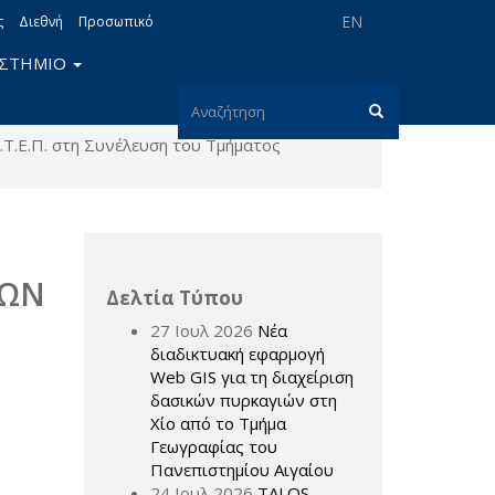
EN
ς
Διεθνή
Προσωπικό
ΙΣΤΗΜΙΟ
Φόρμα
Τ.Ε.Π. στη Συνέλευση του Τμήματος
αναζήτησης
Αναζήτηση
ΚΩΝ
Δελτία Τύπου
27 Ιουλ 2026
Νέα
διαδικτυακή εφαρμογή
Web GIS για τη διαχείριση
δασικών πυρκαγιών στη
Χίο από το Τμήμα
Γεωγραφίας του
Πανεπιστημίου Αιγαίου
24 Ιουλ 2026
TALOS –