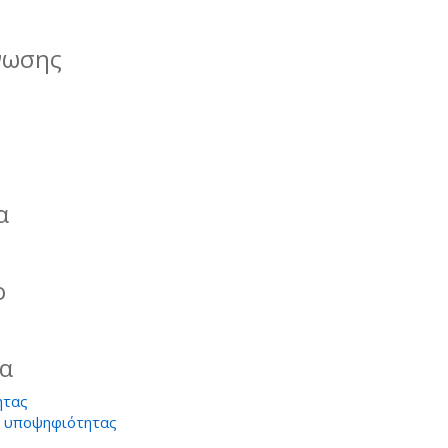
νωσης
α
ο
ία
ητας
ς υποψηφιότητας