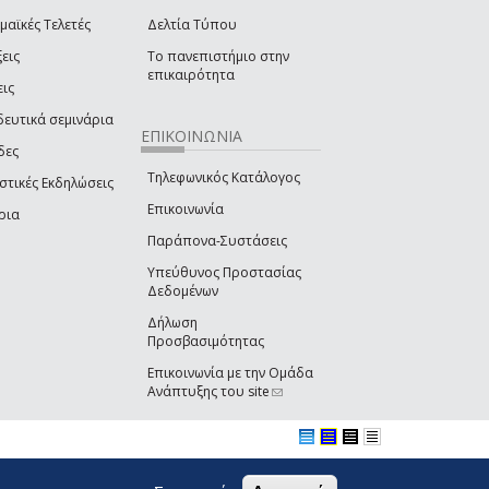
μαϊκές Τελετές
Δελτία Τύπου
εις
Το πανεπιστήμιο στην
επικαιρότητα
εις
δευτικά σεμινάρια
ΕΠΙΚΟΙΝΩΝΙΑ
δες
Τηλεφωνικός Κατάλογος
στικές Εκδηλώσεις
Επικοινωνία
ρια
Παράπονα-Συστάσεις
Υπεύθυνος Προστασίας
Δεδομένων
Δήλωση
Προσβασιμότητας
Επικοινωνία με την Ομάδα
Ανάπτυξης του site
(link sends e-mail)