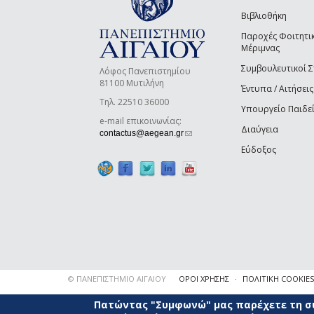
Βιβλιοθήκη
Παροχές Φοιτητι
Μέριμνας
Συμβουλευτικοί 
Λόφος Πανεπιστημίου
81100 Μυτιλήνη
Έντυπα / Αιτήσεις
Τηλ. 22510 36000
Υπουργείο Παιδε
e-mail επικοινωνίας:
Διαύγεια
(link sends e-mail)
contactus@aegean.gr
Εύδοξος
© ΠΑΝΕΠΙΣΤΗΜΙΟ ΑΙΓΑΙΟΥ
ΟΡΟΙ ΧΡΗΣΗΣ
ΠΟΛΙΤΙΚΗ COOKIES
Πατώντας "Συμφωνώ" μας παρέχετε τη συ