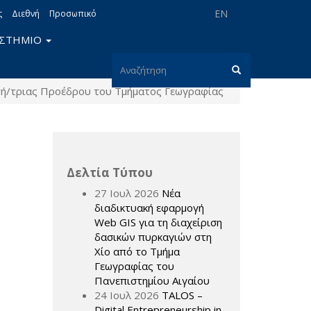
EN
ς
Διεθνή
Προσωπικό
ΙΣΤΗΜΙΟ
Φόρμα
τή/τριας Προέδρου του Τμήματος Γεωγραφίας
αναζήτησης
Αναζήτηση
Δελτία Τύπου
27 Ιουλ 2026
Νέα
διαδικτυακή εφαρμογή
Web GIS για τη διαχείριση
δασικών πυρκαγιών στη
Χίο από το Τμήμα
Γεωγραφίας του
Πανεπιστημίου Αιγαίου
24 Ιουλ 2026
TALOS –
Digital Entrepreneurship in