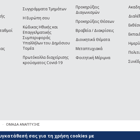
Προκηρύξεις
Ακαδη
Συγγράμματα Τμημάτων
Διαγωνισμών
κής
Διαλέξ
Η Ευρώπη σου
Προκηρύξεις Θέσεων
Εκθέσ
Κώδικας Ηθικής και
Σταθμοί
Βραβεία / Διακρίσεις
Επαγγελματικής
Εκπαι
Συμπεριφοράς
Διοικητικά Θέματα
Υπαλλήλων του Δημόσιου
Ημερί
Τομέα
ίας
Μεταπτυχιακά
Πολιτι
Πρωτόκολλα διαχείρισης
Φοιτητική Μέριμνα
Συνέδ
κρούσματος Covid-19
ΟΜΑΔΑ ΑΝΑΠΤΥΞΗΣ
γκατάθεσή σας για τη χρήση cookies με