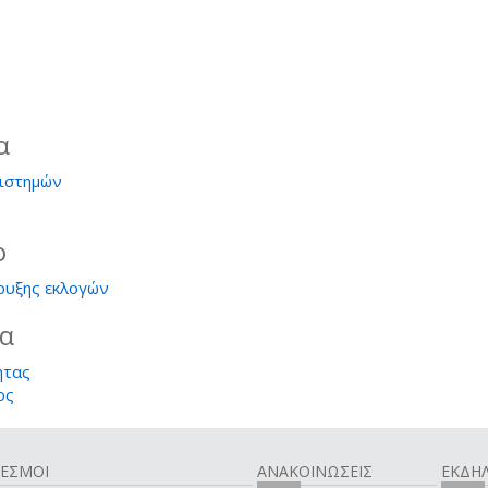
α
ιστημών
ο
ρυξης εκλογών
ία
ητας
ος
ΔΕΣΜΟΙ
ΑΝΑΚΟΙΝΩΣΕΙΣ
ΕΚΔΗΛ