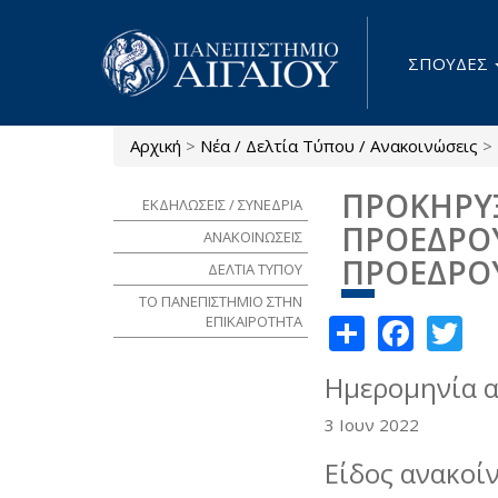
Παράκαμψη προς το κυρίως περιεχόμενο
ΣΠΟΥΔΕΣ
Αρχική
>
Νέα / Δελτία Τύπου / Ανακοινώσεις
>
Είστε εδώ
ΠΡΟΚΗΡΥΞ
ΕΚΔΗΛΩΣΕΙΣ / ΣΥΝΕΔΡΙΑ
ΠΡΟΕΔΡΟΥ
ΑΝΑΚΟΙΝΩΣΕΙΣ
ΠΡΟΕΔΡΟ
ΔΕΛΤΙΑ ΤΥΠΟΥ
ΤΟ ΠΑΝΕΠΙΣΤΗΜΙΟ ΣΤΗΝ
Share
Face
Tw
ΕΠΙΚΑΙΡΟΤΗΤΑ
Ημερομηνία 
3 Ιουν 2022
Είδος ανακοί