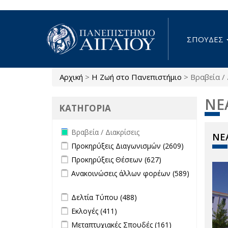
Παράκαμψη προς το κυρίως περιεχόμενο
ΣΠΟΥΔΕΣ
Αρχική
>
Η Ζωή στο Πανεπιστήμιο
>
Βραβεία / 
Είστε εδώ
ΝΕ
ΚΑΤΗΓΟΡΙΑ
Remove Βραβεία / Διακρίσεις filter
Βραβεία / Διακρίσεις
ΝΕΑ
Apply Προκηρύξεις Διαγωνισμών
Apply
Προκηρύξεις Διαγωνισμών (2609)
filter
Προκηρύξεις
Apply Προκηρύξεις Θέσεων filter
Apply
Προκηρύξεις Θέσεων (627)
Διαγωνισμώ
Προκηρύξεις
Apply Ανακοινώσεις άλλων φορέων
Ανακοινώσεις άλλων φορέων (589)
filter
Θέσεων
filter
Apply Ανακοινώσεις άλλων φορέων filter
filter
Apply Δελτία Τύπου filter
Apply Δελτία
Δελτία Τύπου (488)
Τύπου filter
Apply Εκλογές filter
Apply Εκλογές filter
Εκλογές (411)
Apply Μεταπτυχιακές Σπουδές filter
Apply
Μεταπτυχιακές Σπουδές (161)