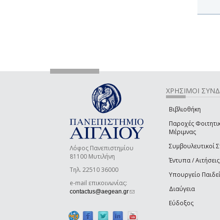
ΧΡΗΣΙΜΟΙ ΣΥΝ
Βιβλιοθήκη
Παροχές Φοιτητι
Μέριμνας
Συμβουλευτικοί 
Λόφος Πανεπιστημίου
81100 Μυτιλήνη
Έντυπα / Αιτήσεις
Τηλ. 22510 36000
Υπουργείο Παιδε
e-mail επικοινωνίας:
Διαύγεια
(link sends e-mail)
contactus@aegean.gr
Εύδοξος