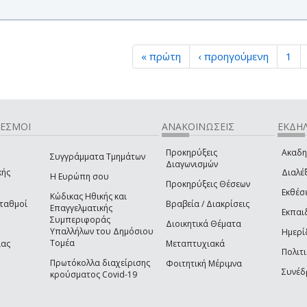
« πρώτη
‹ προηγούμενη
1
ΔΕΣΜΟΙ
ΑΝΑΚΟΙΝΩΣΕΙΣ
ΕΚΔΗΛ
Προκηρύξεις
Ακαδη
Συγγράμματα Τμημάτων
Διαγωνισμών
κής
Διαλέξ
Η Ευρώπη σου
Προκηρύξεις Θέσεων
Εκθέσ
Κώδικας Ηθικής και
Σταθμοί
Βραβεία / Διακρίσεις
Επαγγελματικής
Εκπαι
Συμπεριφοράς
Διοικητικά Θέματα
Υπαλλήλων του Δημόσιου
Ημερί
Τομέα
ίας
Μεταπτυχιακά
Πολιτι
Πρωτόκολλα διαχείρισης
Φοιτητική Μέριμνα
Συνέδ
κρούσματος Covid-19