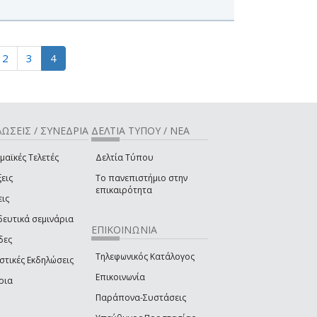
2
3
4
ΩΣΕΙΣ / ΣΥΝΕΔΡΙΑ
ΔΕΛΤΙΑ ΤΥΠΟΥ / ΝΕΑ
μαϊκές Τελετές
Δελτία Τύπου
εις
Το πανεπιστήμιο στην
επικαιρότητα
εις
δευτικά σεμινάρια
ΕΠΙΚΟΙΝΩΝΙΑ
δες
Τηλεφωνικός Κατάλογος
στικές Εκδηλώσεις
Επικοινωνία
ρια
Παράπονα-Συστάσεις