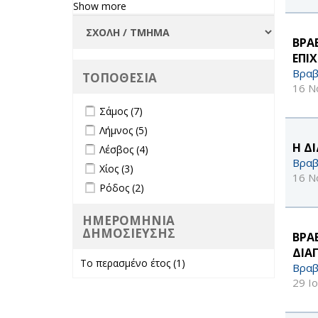
Φοιτήτριες
Show more
filter
ΒΡΑ
ΕΠΙ
Βραβ
ΤΟΠΟΘΕΣΙΑ
16 Ν
Apply Σάμος filter
Apply Σάμος filter
Σάμος (7)
Apply Λήμνος filter
Apply Λήμνος filter
Λήμνος (5)
Apply Λέσβος filter
Apply Λέσβος filter
Η ΔΙ
Λέσβος (4)
Βραβ
Apply Χίος filter
Apply Χίος filter
Χίος (3)
16 Ν
Apply Ρόδος filter
Apply Ρόδος filter
Ρόδος (2)
ΗΜΕΡΟΜΗΝΙΑ
ΔΗΜΟΣΙΕΥΣΗΣ
ΒΡΑ
ΔΙΑ
Το περασμένο έτος (1)
Apply Το
Βραβ
περασμένο έτος
29 Ι
filter