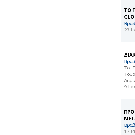
ΤΟ 
GLO
Βραβ
23 Ι
ΔΙΑ
Βραβ
Το Π
Τουρ
Aπρι
9 Ιο
ΠΡΟ
ΜΕΤ
Βραβ
17 Ι