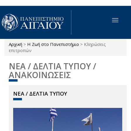
Παράκαμψη προς το κυρίως περιεχόμενο
Toggle
navigat
Αρχική
>
Η Ζωή στο Πανεπιστήμιο
>
Κληρώσεις
Είστε εδώ
επιτροπών
ΝΕΑ / ΔΕΛΤΙΑ ΤΥΠΟΥ /
ΑΝΑΚΟΙΝΩΣΕΙΣ
ΝΕΑ / ΔΕΛΤΙΑ ΤΥΠΟΥ