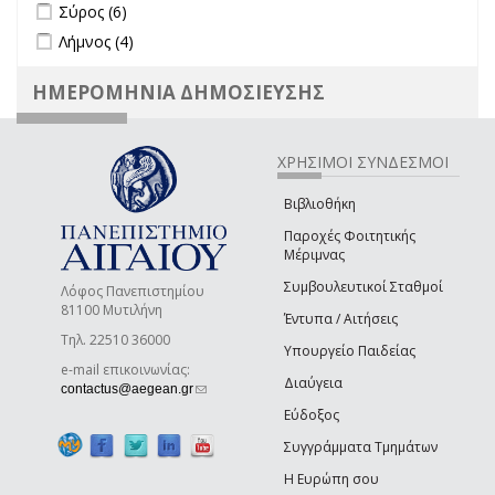
Apply Σύρος filter
Apply Σύρος filter
Σύρος (6)
Apply Λήμνος filter
Apply Λήμνος filter
Λήμνος (4)
ΗΜΕΡΟΜΗΝΙΑ ΔΗΜΟΣΙΕΥΣΗΣ
ΧΡΗΣΙΜΟΙ ΣΥΝΔΕΣΜΟΙ
Βιβλιοθήκη
Παροχές Φοιτητικής
Μέριμνας
Συμβουλευτικοί Σταθμοί
Λόφος Πανεπιστημίου
81100 Μυτιλήνη
Έντυπα / Αιτήσεις
Τηλ. 22510 36000
Υπουργείο Παιδείας
e-mail επικοινωνίας:
Διαύγεια
(link sends e-mail)
contactus@aegean.gr
Εύδοξος
Συγγράμματα Τμημάτων
Η Ευρώπη σου