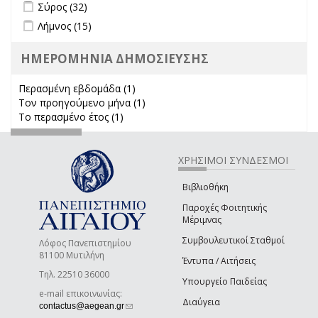
Apply Σύρος filter
Apply Σύρος filter
Σύρος (32)
Apply Λήμνος filter
Apply Λήμνος filter
Λήμνος (15)
ΗΜΕΡΟΜΗΝΙΑ ΔΗΜΟΣΙΕΥΣΗΣ
Περασμένη εβδομάδα (1)
Apply Περασμένη εβδομάδα filter
Τον προηγούμενο μήνα (1)
Apply Τον προηγούμενο μήνα
Το περασμένο έτος (1)
Apply Το περασμένο έτος filter
filter
ΧΡΗΣΙΜΟΙ ΣΥΝΔΕΣΜΟΙ
Βιβλιοθήκη
Παροχές Φοιτητικής
Μέριμνας
Συμβουλευτικοί Σταθμοί
Λόφος Πανεπιστημίου
81100 Μυτιλήνη
Έντυπα / Αιτήσεις
Τηλ. 22510 36000
Υπουργείο Παιδείας
e-mail επικοινωνίας:
Διαύγεια
(link sends e-mail)
contactus@aegean.gr