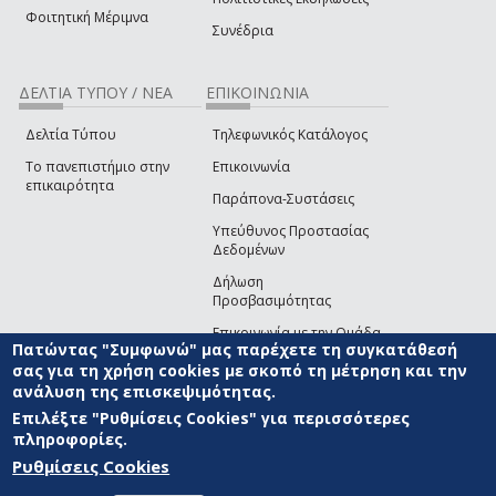
Φοιτητική Μέριμνα
Συνέδρια
ΔΕΛΤΙΑ ΤΥΠΟΥ / ΝΕΑ
ΕΠΙΚΟΙΝΩΝΙΑ
Δελτία Τύπου
Τηλεφωνικός Κατάλογος
Το πανεπιστήμιο στην
Επικοινωνία
επικαιρότητα
Παράπονα-Συστάσεις
Υπεύθυνος Προστασίας
Δεδομένων
Δήλωση
Προσβασιμότητας
Επικοινωνία με την Ομάδα
Πατώντας "Συμφωνώ" μας παρέχετε τη συγκατάθεσή
Ανάπτυξης του site
(link sends e-mail)
σας για τη χρήση cookies με σκοπό τη μέτρηση και την
ανάλυση της επισκεψιμότητας.
© ΠΑΝΕΠΙΣΤΗΜΙΟ ΑΙΓΑΙΟΥ
ΟΡΟΙ ΧΡΗΣΗΣ
ΠΟΛΙΤΙΚΗ COOKIES
ΟΜΑΔΑ
ΑΝΑΠΤΥΞΗΣ
Επιλέξτε "Ρυθμίσεις Cookies" για περισσότερες
πληροφορίες.
Ρυθμίσεις Cookies