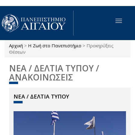
Παράκαμψη προς το κυρίως περιεχόμενο
Toggle
navigat
Αρχική
>
Η Ζωή στο Πανεπιστήμιο
>
Προκηρύξεις
Είστε εδώ
Θέσεων
ΝΕΑ / ΔΕΛΤΙΑ ΤΥΠΟΥ /
ΑΝΑΚΟΙΝΩΣΕΙΣ
ΝΕΑ / ΔΕΛΤΙΑ ΤΥΠΟΥ