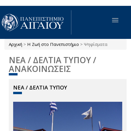
Παράκαμψη προς το κυρίως περιεχόμενο
Toggle
navigat
Αρχική
>
Η Ζωή στο Πανεπιστήμιο
>
Ψηφίσματα
Είστε εδώ
ΝΕΑ / ΔΕΛΤΙΑ ΤΥΠΟΥ /
ΑΝΑΚΟΙΝΩΣΕΙΣ
ΝΕΑ / ΔΕΛΤΙΑ ΤΥΠΟΥ