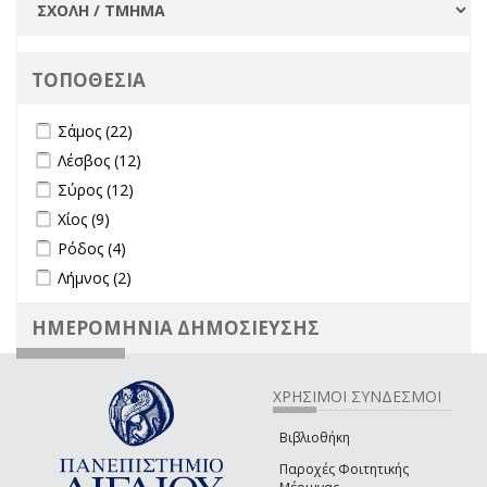
ΤΟΠΟΘΕΣΙΑ
Apply Σάμος filter
Apply Σάμος filter
Σάμος (22)
Apply Λέσβος filter
Apply Λέσβος filter
Λέσβος (12)
Apply Σύρος filter
Apply Σύρος filter
Σύρος (12)
Apply Χίος filter
Apply Χίος filter
Χίος (9)
Apply Ρόδος filter
Apply Ρόδος filter
Ρόδος (4)
Apply Λήμνος filter
Apply Λήμνος filter
Λήμνος (2)
ΗΜΕΡΟΜΗΝΙΑ ΔΗΜΟΣΙΕΥΣΗΣ
ΧΡΗΣΙΜΟΙ ΣΥΝΔΕΣΜΟΙ
Βιβλιοθήκη
Παροχές Φοιτητικής