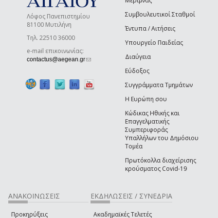
Μέριμνας
Συμβουλευτικοί Σταθμοί
Λόφος Πανεπιστημίου
81100 Μυτιλήνη
Έντυπα / Αιτήσεις
Τηλ. 22510 36000
Υπουργείο Παιδείας
e-mail επικοινωνίας:
Διαύγεια
(link sends e-mail)
contactus@aegean.gr
Εύδοξος
Συγγράμματα Τμημάτων
Η Ευρώπη σου
Κώδικας Ηθικής και
Επαγγελματικής
Συμπεριφοράς
Υπαλλήλων του Δημόσιου
Τομέα
Πρωτόκολλα διαχείρισης
κρούσματος Covid-19
ΑΝΑΚΟΙΝΩΣΕΙΣ
ΕΚΔΗΛΩΣΕΙΣ / ΣΥΝΕΔΡΙΑ
Προκηρύξεις
Ακαδημαϊκές Τελετές