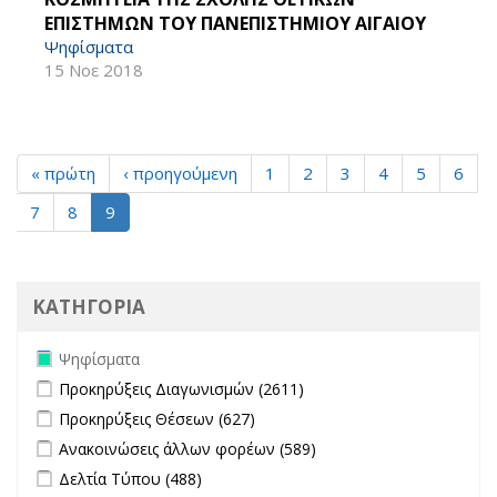
ΕΠΙΣΤΗΜΩΝ ΤΟΥ ΠΑΝΕΠΙΣΤΗΜΙΟΥ ΑΙΓΑΙΟΥ
Ψηφίσματα
15 Νοε 2018
« πρώτη
‹ προηγούμενη
1
2
3
4
5
6
7
8
9
ΚΑΤΗΓΟΡΙΑ
Remove Ψηφίσματα filter
Ψηφίσματα
Apply Προκηρύξεις Διαγωνισμών filter
Apply Προκηρύξεις
Προκηρύξεις Διαγωνισμών (2611)
Διαγωνισμών filter
Apply Προκηρύξεις Θέσεων filter
Apply Προκηρύξεις Θέσεων
Προκηρύξεις Θέσεων (627)
filter
Apply Ανακοινώσεις άλλων φορέων filter
Apply Ανακοινώσεις
Ανακοινώσεις άλλων φορέων (589)
άλλων φορέων filter
Apply Δελτία Τύπου filter
Apply Δελτία Τύπου filter
Δελτία Τύπου (488)