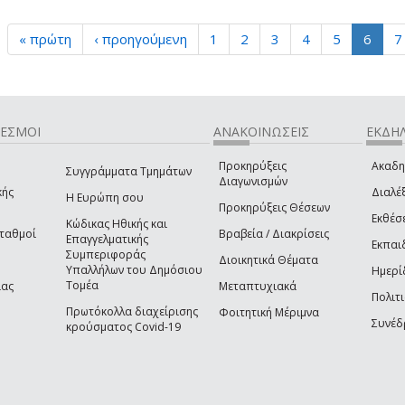
« πρώτη
‹ προηγούμενη
1
2
3
4
5
6
7
ΔΕΣΜΟΙ
ΑΝΑΚΟΙΝΩΣΕΙΣ
ΕΚΔΗΛ
Προκηρύξεις
Ακαδη
Συγγράμματα Τμημάτων
Διαγωνισμών
κής
Διαλέξ
Η Ευρώπη σου
Προκηρύξεις Θέσεων
Εκθέσ
Κώδικας Ηθικής και
Σταθμοί
Βραβεία / Διακρίσεις
Επαγγελματικής
Εκπαι
Συμπεριφοράς
Διοικητικά Θέματα
Υπαλλήλων του Δημόσιου
Ημερί
Τομέα
ίας
Μεταπτυχιακά
Πολιτι
Πρωτόκολλα διαχείρισης
Φοιτητική Μέριμνα
Συνέδ
κρούσματος Covid-19