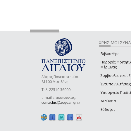
ΧΡΗΣΙΜΟΙ ΣΥΝ
Βιβλιοθήκη
Παροχές Φοιτητι
Μέριμνας
Συμβουλευτικοί 
Λόφος Πανεπιστημίου
81100 Μυτιλήνη
Έντυπα / Αιτήσεις
Τηλ. 22510 36000
Υπουργείο Παιδε
e-mail επικοινωνίας:
Διαύγεια
(link sends e-mail)
contactus@aegean.gr
Εύδοξος