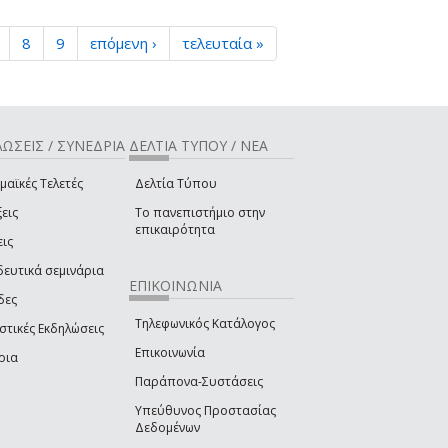
8
9
επόμενη ›
τελευταία »
ΩΣΕΙΣ / ΣΥΝΕΔΡΙΑ
ΔΕΛΤΙΑ ΤΥΠΟΥ / ΝΕΑ
μαϊκές Τελετές
Δελτία Τύπου
εις
Το πανεπιστήμιο στην
επικαιρότητα
εις
δευτικά σεμινάρια
ΕΠΙΚΟΙΝΩΝΙΑ
δες
Τηλεφωνικός Κατάλογος
στικές Εκδηλώσεις
Επικοινωνία
ρια
Παράπονα-Συστάσεις
Υπεύθυνος Προστασίας
Δεδομένων