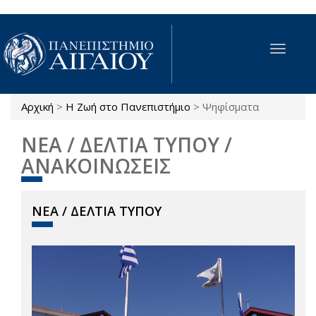
Παράκαμψη προς το κυρίως περιεχόμενο
Toggle
navigat
Αρχική
>
Η Ζωή στο Πανεπιστήμιο
>
Ψηφίσματα
Είστε εδώ
ΝΕΑ / ΔΕΛΤΙΑ ΤΥΠΟΥ /
ΑΝΑΚΟΙΝΩΣΕΙΣ
ΝΕΑ / ΔΕΛΤΙΑ ΤΥΠΟΥ