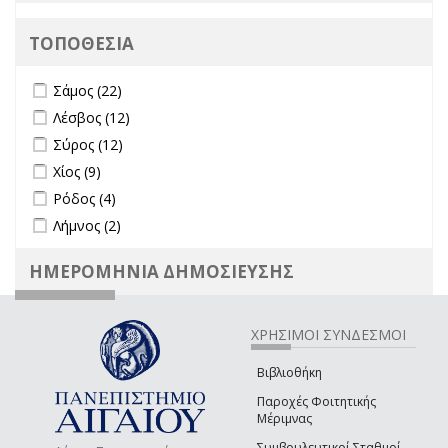
ΤΟΠΟΘΕΣΙΑ
Apply Σάμος filter
Apply Σάμος filter
Σάμος (22)
Apply Λέσβος filter
Apply Λέσβος filter
Λέσβος (12)
Apply Σύρος filter
Apply Σύρος filter
Σύρος (12)
Apply Χίος filter
Apply Χίος filter
Χίος (9)
Apply Ρόδος filter
Apply Ρόδος filter
Ρόδος (4)
Apply Λήμνος filter
Apply Λήμνος filter
Λήμνος (2)
ΗΜΕΡΟΜΗΝΙΑ ΔΗΜΟΣΙΕΥΣΗΣ
ΧΡΗΣΙΜΟΙ ΣΥΝΔΕΣΜΟΙ
Βιβλιοθήκη
Παροχές Φοιτητικής
Μέριμνας
Συμβουλευτικοί Σταθμοί