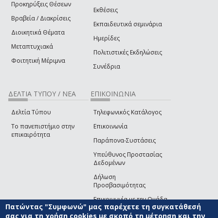
Προκηρύξεις Θέσεων
Εκθέσεις
Βραβεία / Διακρίσεις
Εκπαιδευτικά σεμινάρια
Διοικητικά Θέματα
Ημερίδες
Μεταπτυχιακά
Πολιτιστικές Εκδηλώσεις
Φοιτητική Μέριμνα
Συνέδρια
ΔΕΛΤΙΑ ΤΥΠΟΥ / ΝΕΑ
ΕΠΙΚΟΙΝΩΝΙΑ
Δελτία Τύπου
Τηλεφωνικός Κατάλογος
Το πανεπιστήμιο στην
Επικοινωνία
επικαιρότητα
Παράπονα-Συστάσεις
Υπεύθυνος Προστασίας
Δεδομένων
Δήλωση
Προσβασιμότητας
Επικοινωνία με την Ομάδα
Πατώντας "Συμφωνώ" μας παρέχετε τη συγκατάθεσή
Ανάπτυξης του site
(link sends e-mail)
σας για τη χρήση cookies με σκοπό τη μέτρηση και την