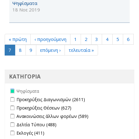
Ψηφίσματα
18 Νοε 2019
« πρώτη
‹ προηγούμενη
1
2
3
4
5
6
7
8
9
επόμενη ›
τελευταία »
ΚΑΤΗΓΟΡΙΑ
Remove Ψηφίσματα filter
Ψηφίσματα
Apply Προκηρύξεις Διαγωνισμών filter
Apply Προκηρύξεις
Προκηρύξεις Διαγωνισμών (2611)
Διαγωνισμών filter
Apply Προκηρύξεις Θέσεων filter
Apply Προκηρύξεις Θέσεων
Προκηρύξεις Θέσεων (627)
filter
Apply Ανακοινώσεις άλλων φορέων filter
Apply Ανακοινώσεις
Ανακοινώσεις άλλων φορέων (589)
άλλων φορέων filter
Apply Δελτία Τύπου filter
Apply Δελτία Τύπου filter
Δελτία Τύπου (488)
Apply Εκλογές filter
Apply Εκλογές filter
Εκλογές (411)