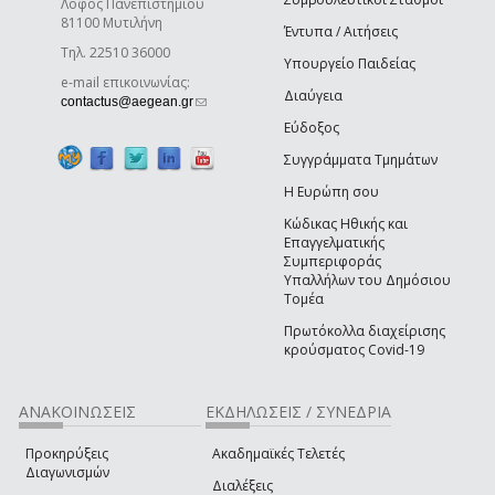
Λόφος Πανεπιστημίου
81100 Μυτιλήνη
Έντυπα / Αιτήσεις
Τηλ. 22510 36000
Υπουργείο Παιδείας
e-mail επικοινωνίας:
Διαύγεια
(link sends e-mail)
contactus@aegean.gr
Εύδοξος
Συγγράμματα Τμημάτων
Η Ευρώπη σου
Κώδικας Ηθικής και
Επαγγελματικής
Συμπεριφοράς
Υπαλλήλων του Δημόσιου
Τομέα
Πρωτόκολλα διαχείρισης
κρούσματος Covid-19
ΑΝΑΚΟΙΝΩΣΕΙΣ
ΕΚΔΗΛΩΣΕΙΣ / ΣΥΝΕΔΡΙΑ
Προκηρύξεις
Ακαδημαϊκές Τελετές
Διαγωνισμών
Διαλέξεις