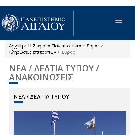
Παράκαμψη προς το κυρίως περιεχόμενο
Toggle
navigat
Αρχική
>
Η Ζωή στο Πανεπιστήμιο
>
Σάμος
>
Είστε εδώ
Κληρώσεις επιτροπών
>
Σύρος
ΝΕΑ / ΔΕΛΤΙΑ ΤΥΠΟΥ /
ΑΝΑΚΟΙΝΩΣΕΙΣ
ΝΕΑ / ΔΕΛΤΙΑ ΤΥΠΟΥ