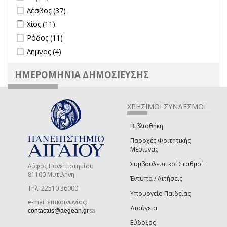
Apply Λέσβος filter
Apply Λέσβος filter
Λέσβος (37)
Apply Χίος filter
Apply Χίος filter
Χίος (11)
Apply Ρόδος filter
Apply Ρόδος filter
Ρόδος (11)
Apply Λήμνος filter
Apply Λήμνος filter
Λήμνος (4)
ΗΜΕΡΟΜΗΝΙΑ ΔΗΜΟΣΙΕΥΣΗΣ
ΧΡΗΣΙΜΟΙ ΣΥΝΔΕΣΜΟΙ
Βιβλιοθήκη
Παροχές Φοιτητικής
Μέριμνας
Συμβουλευτικοί Σταθμοί
Λόφος Πανεπιστημίου
81100 Μυτιλήνη
Έντυπα / Αιτήσεις
Τηλ. 22510 36000
Υπουργείο Παιδείας
e-mail επικοινωνίας:
Διαύγεια
(link sends e-mail)
contactus@aegean.gr
Εύδοξος