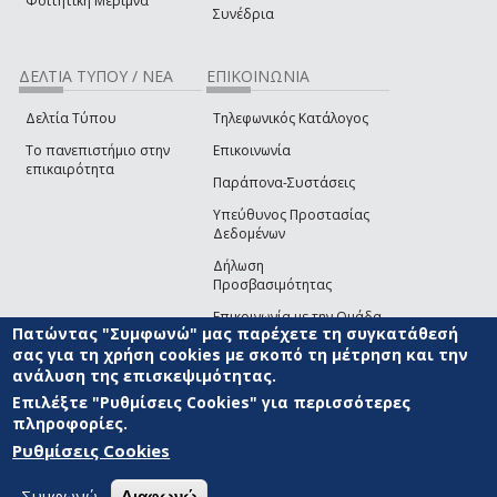
Φοιτητική Μέριμνα
Συνέδρια
ΔΕΛΤΙΑ ΤΥΠΟΥ / ΝΕΑ
ΕΠΙΚΟΙΝΩΝΙΑ
Δελτία Τύπου
Τηλεφωνικός Κατάλογος
Το πανεπιστήμιο στην
Επικοινωνία
επικαιρότητα
Παράπονα-Συστάσεις
Υπεύθυνος Προστασίας
Δεδομένων
Δήλωση
Προσβασιμότητας
Επικοινωνία με την Ομάδα
Πατώντας "Συμφωνώ" μας παρέχετε τη συγκατάθεσή
Ανάπτυξης του site
(link sends e-mail)
σας για τη χρήση cookies με σκοπό τη μέτρηση και την
ανάλυση της επισκεψιμότητας.
© ΠΑΝΕΠΙΣΤΗΜΙΟ ΑΙΓΑΙΟΥ
ΟΡΟΙ ΧΡΗΣΗΣ
ΠΟΛΙΤΙΚΗ COOKIES
ΟΜΑΔΑ
ΑΝΑΠΤΥΞΗΣ
Επιλέξτε "Ρυθμίσεις Cookies" για περισσότερες
πληροφορίες.
Ρυθμίσεις Cookies
Συμφωνώ
Διαφωνώ