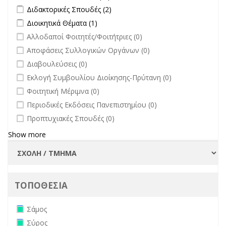
άλλων φορέων filter
Apply Διδακτορικές Σπουδές filter
Apply Διδακτορικές Σπουδές
Διδακτορικές Σπουδές (2)
filter
Apply Διοικητικά Θέματα filter
Apply Διοικητικά Θέματα filter
Διοικητικά Θέματα (1)
undefined
Αλλοδαποί Φοιτητές/Φοιτήτριες (0)
undefined
Αποφάσεις Συλλογικών Οργάνων (0)
undefined
Διαβουλεύσεις (0)
undefined
Εκλογή Συμβουλίου Διοίκησης-Πρύτανη (0)
undefined
Φοιτητική Μέριμνα (0)
undefined
Περιοδικές Εκδόσεις Πανεπιστημίου (0)
undefined
Προπτυχιακές Σπουδές (0)
Show more
ΤΟΠΟΘΕΣΙΑ
Remove Σάμος filter
Σάμος
Remove Σύρος filter
Σύρος