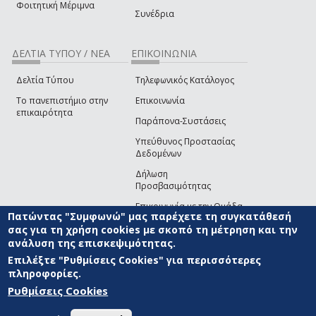
Φοιτητική Μέριμνα
Συνέδρια
ΔΕΛΤΙΑ ΤΥΠΟΥ / ΝΕΑ
ΕΠΙΚΟΙΝΩΝΙΑ
Δελτία Τύπου
Τηλεφωνικός Κατάλογος
Το πανεπιστήμιο στην
Επικοινωνία
επικαιρότητα
Παράπονα-Συστάσεις
Υπεύθυνος Προστασίας
Δεδομένων
Δήλωση
Προσβασιμότητας
Επικοινωνία με την Ομάδα
Πατώντας "Συμφωνώ" μας παρέχετε τη συγκατάθεσή
Ανάπτυξης του site
(link sends e-mail)
σας για τη χρήση cookies με σκοπό τη μέτρηση και την
ανάλυση της επισκεψιμότητας.
© ΠΑΝΕΠΙΣΤΗΜΙΟ ΑΙΓΑΙΟΥ
ΟΡΟΙ ΧΡΗΣΗΣ
ΠΟΛΙΤΙΚΗ COOKIES
ΟΜΑΔΑ
ΑΝΑΠΤΥΞΗΣ
Επιλέξτε "Ρυθμίσεις Cookies" για περισσότερες
πληροφορίες.
Ρυθμίσεις Cookies