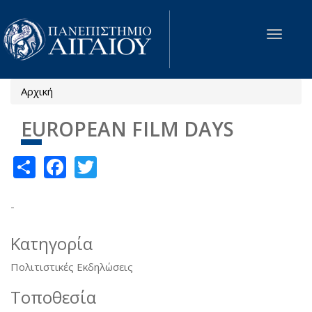
Παράκαμψη προς το κυρίως περιεχόμενο
Toggle
navigat
Αρχική
Είστε εδώ
EUROPEAN FILM DAYS
Share
Facebook
Twitter
-
Κατηγορία
Πολιτιστικές Εκδηλώσεις
Τοποθεσία