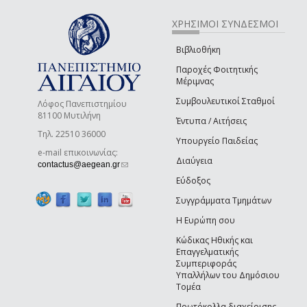
ΧΡΗΣΙΜΟΙ ΣΥΝΔΕΣΜΟΙ
Βιβλιοθήκη
Παροχές Φοιτητικής
Μέριμνας
Συμβουλευτικοί Σταθμοί
Λόφος Πανεπιστημίου
81100 Μυτιλήνη
Έντυπα / Αιτήσεις
Τηλ. 22510 36000
Υπουργείο Παιδείας
e-mail επικοινωνίας:
Διαύγεια
(link sends e-mail)
contactus@aegean.gr
Εύδοξος
Συγγράμματα Τμημάτων
Η Ευρώπη σου
Κώδικας Ηθικής και
Επαγγελματικής
Συμπεριφοράς
Υπαλλήλων του Δημόσιου
Τομέα
Πρωτόκολλα διαχείρισης