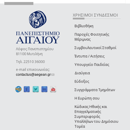
ΧΡΗΣΙΜΟΙ ΣΥΝΔΕΣΜΟΙ
Βιβλιοθήκη
Παροχές Φοιτητικής
Μέριμνας
Συμβουλευτικοί Σταθμοί
Λόφος Πανεπιστημίου
81100 Μυτιλήνη
Έντυπα / Αιτήσεις
Τηλ. 22510 36000
Υπουργείο Παιδείας
e-mail επικοινωνίας:
Διαύγεια
(link sends e-mail)
contactus@aegean.gr
Εύδοξος
Συγγράμματα Τμημάτων
Η Ευρώπη σου
Κώδικας Ηθικής και
Επαγγελματικής
Συμπεριφοράς
Υπαλλήλων του Δημόσιου
Τομέα