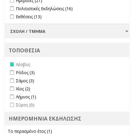
Ημερίδες (21)
Apply Πολιτιστικές Εκδηλώσεις filter
Apply Πολιτιστικές
Πολιτιστικές Εκδηλώσεις (16)
Εκδηλώσεις filter
Apply Εκθέσεις filter
Apply Εκθέσεις filter
Εκθέσεις (13)
ΤΟΠΟΘΕΣΙΑ
Remove Λέσβος filter
Λέσβος
Apply Ρόδος filter
Apply Ρόδος filter
Ρόδος (3)
Apply Σάμος filter
Apply Σάμος filter
Σάμος (3)
Apply Χίος filter
Apply Χίος filter
Χίος (2)
Apply Λήμνος filter
Apply Λήμνος filter
Λήμνος (1)
undefined
Σύρος (0)
ΗΜΕΡΟΜΗΝΙΑ ΕΚΔΗΛΩΣΗΣ
Το περασμένο έτος (1)
Apply Το περασμένο έτος filter