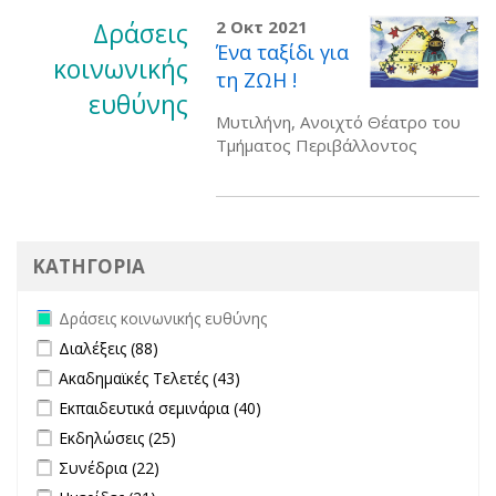
Δράσεις
2 Οκτ 2021
Ένα ταξίδι για
κοινωνικής
τη ΖΩΗ !
ευθύνης
Μυτιλήνη, Ανοιχτό Θέατρο του
Τμήματος Περιβάλλοντος
ΚΑΤΗΓΟΡΙΑ
Remove Δράσεις κοινωνικής ευθύνης filter
Δράσεις κοινωνικής ευθύνης
Apply Διαλέξεις filter
Apply Διαλέξεις filter
Διαλέξεις (88)
Apply Ακαδημαϊκές Τελετές filter
Apply Ακαδημαϊκές Τελετές filter
Ακαδημαϊκές Τελετές (43)
Apply Εκπαιδευτικά σεμινάρια filter
Apply Εκπαιδευτικά σεμινάρια
Εκπαιδευτικά σεμινάρια (40)
filter
Apply Εκδηλώσεις filter
Apply Εκδηλώσεις filter
Εκδηλώσεις (25)
Apply Συνέδρια filter
Apply Συνέδρια filter
Συνέδρια (22)
Apply Ημερίδες filter
Apply Ημερίδες filter