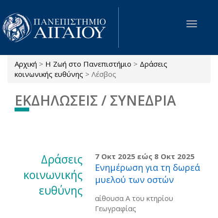
Παράκαμψη προς το κυρίως περιεχόμενο
Toggle
navigat
Αρχική
>
Η Ζωή στο Πανεπιστήμιο
>
Δράσεις
Είστε εδώ
κοινωνικής ευθύνης
>
Λέσβος
ΕΚΔΗΛΩΣΕΙΣ / ΣΥΝΕΔΡΙΑ
Δράσεις
7 Οκτ 2025
εώς
8 Οκτ 2025
Ενημέρωση για τη δωρεά
κοινωνικής
μυελού των οστών
ευθύνης
αίθουσα Α του κτηρίου
Γεωγραφίας