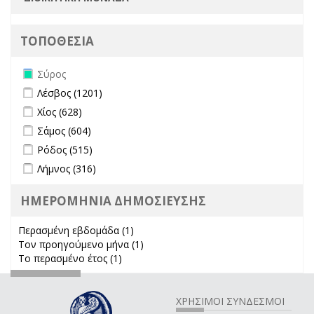
ΤΟΠΟΘΕΣΙΑ
Remove Σύρος filter
Σύρος
Apply Λέσβος filter
Apply Λέσβος filter
Λέσβος (1201)
Apply Χίος filter
Apply Χίος filter
Χίος (628)
Apply Σάμος filter
Apply Σάμος filter
Σάμος (604)
Apply Ρόδος filter
Apply Ρόδος filter
Ρόδος (515)
Apply Λήμνος filter
Apply Λήμνος filter
Λήμνος (316)
ΗΜΕΡΟΜΗΝΙΑ ΔΗΜΟΣΙΕΥΣΗΣ
Περασμένη εβδομάδα (1)
Apply Περασμένη εβδομάδα filter
Τον προηγούμενο μήνα (1)
Apply Τον προηγούμενο μήνα
Το περασμένο έτος (1)
Apply Το περασμένο έτος filter
filter
ΧΡΗΣΙΜΟΙ ΣΥΝΔΕΣΜΟΙ