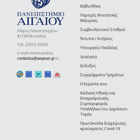
Βιβλιοθήκη
Παροχές Φοιτητικής
Μέριμνας
Συμβουλευτικοί Σταθμοί
Λόφος Πανεπιστημίου
81100 Μυτιλήνη
Έντυπα / Αιτήσεις
Τηλ. 22510 36000
Υπουργείο Παιδείας
e-mail επικοινωνίας:
Διαύγεια
(link sends e-mail)
contactus@aegean.gr
Εύδοξος
Συγγράμματα Τμημάτων
Η Ευρώπη σου
Κώδικας Ηθικής και
Επαγγελματικής
Συμπεριφοράς
Υπαλλήλων του Δημόσιου
Τομέα
Πρωτόκολλα διαχείρισης
κρούσματος Covid-19