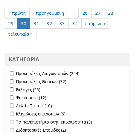
« πρώτη
‹ προηγούμενη
…
26
27
28
29
30
31
32
33
34
επόμενη ›
τελευταία »
ΚΑΤΗΓΟΡΙΑ
Apply Προκηρύξεις Διαγωνισμών filter
Apply Προκηρύξεις
Προκηρύξεις Διαγωνισμών (244)
Διαγωνισμών filter
Apply Προκηρύξεις Θέσεων filter
Apply Προκηρύξεις Θέσεων
Προκηρύξεις Θέσεων (32)
filter
Apply Εκλογές filter
Apply Εκλογές filter
Εκλογές (25)
Apply Ψηφίσματα filter
Apply Ψηφίσματα filter
Ψηφίσματα (12)
Apply Δελτία Τύπου filter
Apply Δελτία Τύπου filter
Δελτία Τύπου (10)
Apply Κληρώσεις επιτροπών filter
Apply Κληρώσεις επιτροπών
Κληρώσεις επιτροπών (6)
filter
Apply Το πανεπιστήμιο στην επικαιρότητα filter
Apply Το
Το πανεπιστήμιο στην επικαιρότητα (3)
πανεπιστήμιο στην
Apply Διδακτορικές Σπουδές filter
Apply Διδακτορικές Σπουδές
Διδακτορικές Σπουδές (2)
επικαιρότητα filter