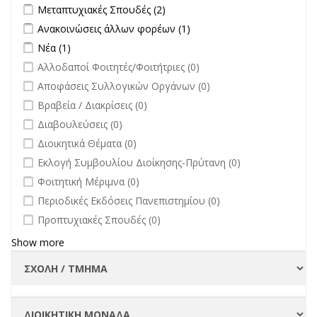
filter
Apply Μεταπτυχιακές Σπουδές filter
Apply Μεταπτυχιακές Σπουδές
Μεταπτυχιακές Σπουδές (2)
filter
Apply Ανακοινώσεις άλλων φορέων filter
Apply Ανακοινώσεις
Ανακοινώσεις άλλων φορέων (1)
άλλων φορέων filter
Apply Νέα filter
Apply Νέα filter
Νέα (1)
undefined
Αλλοδαποί Φοιτητές/Φοιτήτριες (0)
undefined
Αποφάσεις Συλλογικών Οργάνων (0)
undefined
Βραβεία / Διακρίσεις (0)
undefined
Διαβουλεύσεις (0)
undefined
Διοικητικά Θέματα (0)
undefined
Εκλογή Συμβουλίου Διοίκησης-Πρύτανη (0)
undefined
Φοιτητική Μέριμνα (0)
undefined
Περιοδικές Εκδόσεις Πανεπιστημίου (0)
undefined
Προπτυχιακές Σπουδές (0)
Show more