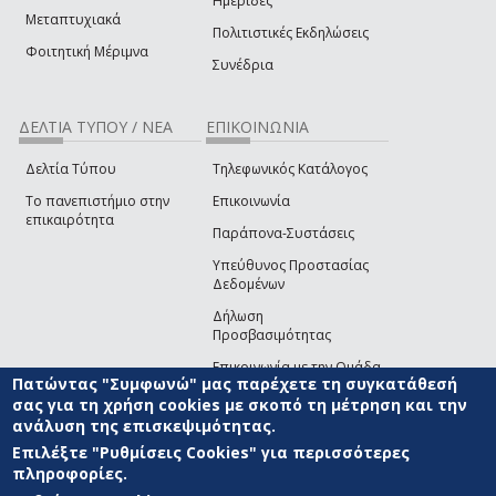
Ημερίδες
Μεταπτυχιακά
Πολιτιστικές Εκδηλώσεις
Φοιτητική Μέριμνα
Συνέδρια
ΔΕΛΤΙΑ ΤΥΠΟΥ / ΝΕΑ
ΕΠΙΚΟΙΝΩΝΙΑ
Δελτία Τύπου
Τηλεφωνικός Κατάλογος
Το πανεπιστήμιο στην
Επικοινωνία
επικαιρότητα
Παράπονα-Συστάσεις
Υπεύθυνος Προστασίας
Δεδομένων
Δήλωση
Προσβασιμότητας
Επικοινωνία με την Ομάδα
Πατώντας "Συμφωνώ" μας παρέχετε τη συγκατάθεσή
Ανάπτυξης του site
(link sends e-mail)
σας για τη χρήση cookies με σκοπό τη μέτρηση και την
ανάλυση της επισκεψιμότητας.
© ΠΑΝΕΠΙΣΤΗΜΙΟ ΑΙΓΑΙΟΥ
ΟΡΟΙ ΧΡΗΣΗΣ
ΠΟΛΙΤΙΚΗ COOKIES
ΟΜΑΔΑ
ΑΝΑΠΤΥΞΗΣ
Επιλέξτε "Ρυθμίσεις Cookies" για περισσότερες
πληροφορίες.