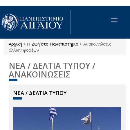
Παράκαμψη προς το κυρίως περιεχόμενο
Toggle
navigat
Αρχική
>
Η Ζωή στο Πανεπιστήμιο
>
Ανακοινώσεις
Είστε εδώ
άλλων φορέων
ΝΕΑ / ΔΕΛΤΙΑ ΤΥΠΟΥ /
ΑΝΑΚΟΙΝΩΣΕΙΣ
ΝΕΑ / ΔΕΛΤΙΑ ΤΥΠΟΥ