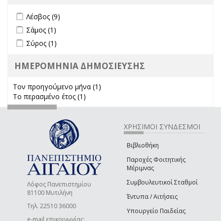
Apply Λέσβος filter
Apply Λέσβος filter
Λέσβος (9)
Apply Σάμος filter
Apply Σάμος filter
Σάμος (1)
Apply Σύρος filter
Apply Σύρος filter
Σύρος (1)
ΗΜΕΡΟΜΗΝΙΑ ΔΗΜΟΣΙΕΥΣΗΣ
Τον προηγούμενο μήνα (1)
Apply Τον προηγούμενο μήνα
Το περασμένο έτος (1)
Apply Το περασμένο έτος filter
filter
ΧΡΗΣΙΜΟΙ ΣΥΝΔΕΣΜΟΙ
Βιβλιοθήκη
Παροχές Φοιτητικής
Μέριμνας
Συμβουλευτικοί Σταθμοί
Λόφος Πανεπιστημίου
81100 Μυτιλήνη
Έντυπα / Αιτήσεις
Τηλ. 22510 36000
Υπουργείο Παιδείας
e-mail επικοινωνίας: