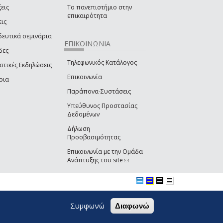
εις
Το πανεπιστήμιο στην
επικαιρότητα
εις
δευτικά σεμινάρια
ΕΠΙΚΟΙΝΩΝΙΑ
δες
Τηλεφωνικός Κατάλογος
στικές Εκδηλώσεις
Επικοινωνία
ρια
Παράπονα-Συστάσεις
Υπεύθυνος Προστασίας
Δεδομένων
Δήλωση
Προσβασιμότητας
Επικοινωνία με την Ομάδα
Ανάπτυξης του site
(link sends e-mail)
Συμφωνώ
Διαφωνώ