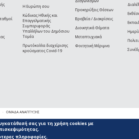
Διαγωνισμών
κής
Διαλέξ
Η Ευρώπη σου
Προκηρύξεις Θέσεων
Εκθέσ
Κώδικας Ηθικής και
Σταθμοί
Βραβεία / Διακρίσεις
Επαγγελματικής
Εκπαι
Συμπεριφοράς
Διοικητικά Θέματα
Υπαλλήλων του Δημόσιου
Ημερί
Τομέα
ίας
Μεταπτυχιακά
Πολιτι
Πρωτόκολλα διαχείρισης
Φοιτητική Μέριμνα
Συνέδ
κρούσματος Covid-19
ΟΜΑΔΑ ΑΝΑΠΤΥΞΗΣ
γκατάθεσή σας για τη χρήση cookies με
επισκεψιμότητας.
σότερες πληροφορίες.