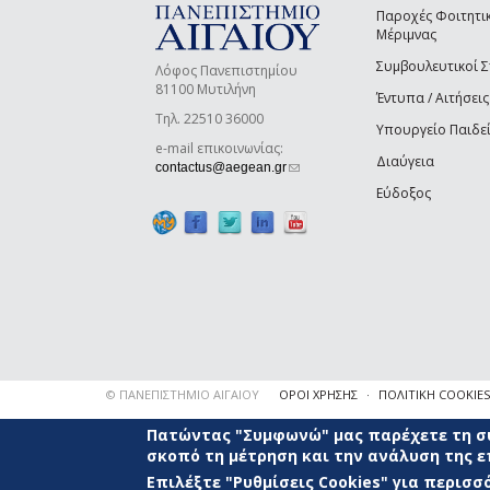
Παροχές Φοιτητι
Μέριμνας
Συμβουλευτικοί 
Λόφος Πανεπιστημίου
81100 Μυτιλήνη
Έντυπα / Αιτήσεις
Τηλ. 22510 36000
Υπουργείο Παιδε
e-mail επικοινωνίας:
Διαύγεια
(link sends e-mail)
contactus@aegean.gr
Εύδοξος
© ΠΑΝΕΠΙΣΤΗΜΙΟ ΑΙΓΑΙΟΥ
ΟΡΟΙ ΧΡΗΣΗΣ
ΠΟΛΙΤΙΚΗ COOKIES
Πατώντας "Συμφωνώ" μας παρέχετε τη συ
σκοπό τη μέτρηση και την ανάλυση της 
Επιλέξτε "Ρυθμίσεις Cookies" για περισ