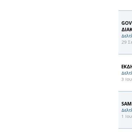
GOV
ΔΙΑ
Δελτ
29 Σ
ΕΚΔ
Δελτ
3 Ιο
SAM
Δελτ
1 Ιο