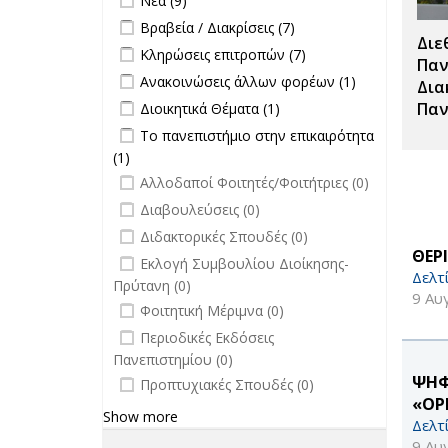
Νέα (9)
Σπουδές filter
Apply Βραβεία / Διακρίσεις filter
Apply
Βραβεία / Διακρίσεις (7)
Διε
Βραβεία /
Apply Κληρώσεις επιτροπών filter
Apply
Κληρώσεις επιτροπών (7)
Διακρίσεις
Παν
Κληρώσεις
Apply Ανακοινώσεις άλλων φορέων
Apply
Ανακοινώσεις άλλων φορέων (1)
filter
Δια
επιτροπών
filter
Ανακοινώσεις
Apply Διοικητικά Θέματα filter
Apply Διοικητικά
Παν
Διοικητικά Θέματα (1)
filter
άλλων
Θέματα filter
Apply Το πανεπιστήμιο στην
Το πανεπιστήμιο στην επικαιρότητα
φορέων filter
επικαιρότητα filter
(1)
Apply Το πανεπιστήμιο στην
undefined
επικαιρότητα filter
Αλλοδαποί Φοιτητές/Φοιτήτριες (0)
undefined
Διαβουλεύσεις (0)
undefined
Διδακτορικές Σπουδές (0)
ΘΕΡ
undefined
Εκλογή Συμβουλίου Διοίκησης-
Δελτ
Πρύτανη (0)
9 Αυ
undefined
Φοιτητική Μέριμνα (0)
undefined
Περιοδικές Εκδόσεις
Πανεπιστημίου (0)
undefined
ΨΗΦ
Προπτυχιακές Σπουδές (0)
«OP
Show more
Δελτ
9 Αυ