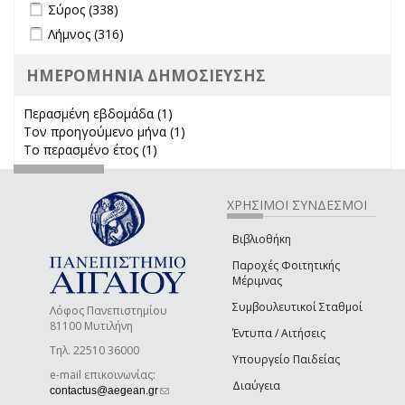
Apply Σύρος filter
Apply Σύρος filter
Σύρος (338)
Apply Λήμνος filter
Apply Λήμνος filter
Λήμνος (316)
ΗΜΕΡΟΜΗΝΙΑ ΔΗΜΟΣΙΕΥΣΗΣ
Περασμένη εβδομάδα (1)
Apply Περασμένη εβδομάδα filter
Τον προηγούμενο μήνα (1)
Apply Τον προηγούμενο μήνα
Το περασμένο έτος (1)
Apply Το περασμένο έτος filter
filter
ΧΡΗΣΙΜΟΙ ΣΥΝΔΕΣΜΟΙ
Βιβλιοθήκη
Παροχές Φοιτητικής
Μέριμνας
Συμβουλευτικοί Σταθμοί
Λόφος Πανεπιστημίου
81100 Μυτιλήνη
Έντυπα / Αιτήσεις
Τηλ. 22510 36000
Υπουργείο Παιδείας
e-mail επικοινωνίας:
Διαύγεια
(link sends e-mail)
contactus@aegean.gr