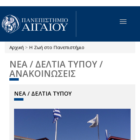
Παράκαμψη προς το κυρίως περιεχόμενο
Toggle
navigat
Αρχική
>
Η Ζωή στο Πανεπιστήμιο
Είστε εδώ
ΝΕΑ / ΔΕΛΤΙΑ ΤΥΠΟΥ /
ΑΝΑΚΟΙΝΩΣΕΙΣ
ΝΕΑ / ΔΕΛΤΙΑ ΤΥΠΟΥ