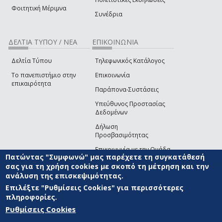
Φοιτητική Μέριμνα
Συνέδρια
ΔΕΛΤΙΑ ΤΥΠΟΥ / ΝΕΑ
ΕΠΙΚΟΙΝΩΝΙΑ
Δελτία Τύπου
Τηλεφωνικός Κατάλογος
Το πανεπιστήμιο στην
Επικοινωνία
επικαιρότητα
Παράπονα-Συστάσεις
Υπεύθυνος Προστασίας
Δεδομένων
Δήλωση
Προσβασιμότητας
Επικοινωνία με την Ομάδα
Πατώντας "Συμφωνώ" μας παρέχετε τη συγκατάθεσή
Ανάπτυξης του site
(link sends e-mail)
σας για τη χρήση cookies με σκοπό τη μέτρηση και την
ανάλυση της επισκεψιμότητας.
© ΠΑΝΕΠΙΣΤΗΜΙΟ ΑΙΓΑΙΟΥ
ΟΡΟΙ ΧΡΗΣΗΣ
ΠΟΛΙΤΙΚΗ COOKIES
ΟΜΑΔΑ
ΑΝΑΠΤΥΞΗΣ
Επιλέξτε "Ρυθμίσεις Cookies" για περισσότερες
πληροφορίες.
Ρυθμίσεις Cookies