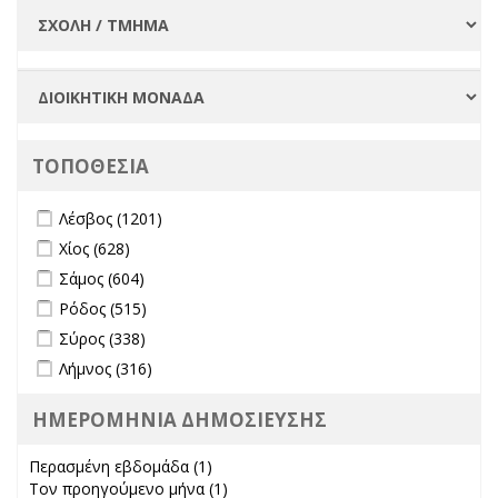
ΤΟΠΟΘΕΣΙΑ
Apply Λέσβος filter
Apply Λέσβος filter
Λέσβος (1201)
Apply Χίος filter
Apply Χίος filter
Χίος (628)
Apply Σάμος filter
Apply Σάμος filter
Σάμος (604)
Apply Ρόδος filter
Apply Ρόδος filter
Ρόδος (515)
Apply Σύρος filter
Apply Σύρος filter
Σύρος (338)
Apply Λήμνος filter
Apply Λήμνος filter
Λήμνος (316)
ΗΜΕΡΟΜΗΝΙΑ ΔΗΜΟΣΙΕΥΣΗΣ
Περασμένη εβδομάδα (1)
Apply Περασμένη εβδομάδα filter
Τον προηγούμενο μήνα (1)
Apply Τον προηγούμενο μήνα