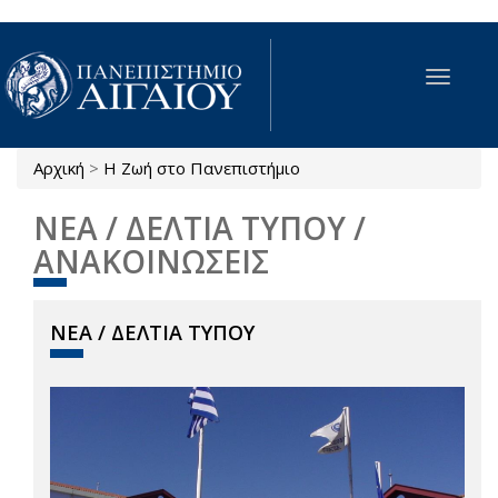
Παράκαμψη προς το κυρίως περιεχόμενο
Toggle
navigat
Αρχική
>
Η Ζωή στο Πανεπιστήμιο
Είστε εδώ
ΝΕΑ / ΔΕΛΤΙΑ ΤΥΠΟΥ /
ΑΝΑΚΟΙΝΩΣΕΙΣ
ΝΕΑ / ΔΕΛΤΙΑ ΤΥΠΟΥ