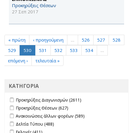
Προκηρύξεις Θέσεων
27 Σεπ 2017
« πρώτη
‹ προηγούμενη
…
526
527
528
529
530
531
532
533
534
…
επόμενη ›
τελευταία »
ΚΑΤΗΓΟΡΙΑ
Apply Προκηρύξεις Διαγωνισμών filter
Apply Προκηρύξεις
Προκηρύξεις Διαγωνισμών (2611)
Διαγωνισμών filter
Apply Προκηρύξεις Θέσεων filter
Apply Προκηρύξεις Θέσεων
Προκηρύξεις Θέσεων (627)
filter
Apply Ανακοινώσεις άλλων φορέων filter
Apply Ανακοινώσεις
Ανακοινώσεις άλλων φορέων (589)
άλλων φορέων filter
Apply Δελτία Τύπου filter
Apply Δελτία Τύπου filter
Δελτία Τύπου (488)
Apply Εκλογές filter
Apply Εκλογές filter
Εκλογές (411)