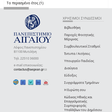
Το περασμένο έτος (1)
Apply Το περασμένο έτος filter
filter
ΧΡΗΣΙΜΟΙ ΣΥΝΔΕΣΜΟΙ
Βιβλιοθήκη
Παροχές Φοιτητικής
Μέριμνας
Συμβουλευτικοί Σταθμοί
Λόφος Πανεπιστημίου
81100 Μυτιλήνη
Έντυπα / Αιτήσεις
Τηλ. 22510 36000
Υπουργείο Παιδείας
e-mail επικοινωνίας:
Διαύγεια
(link sends e-mail)
contactus@aegean.gr
Εύδοξος
Συγγράμματα Τμημάτων
Η Ευρώπη σου
Κώδικας Ηθικής και
Επαγγελματικής
Συμπεριφοράς
Υπαλλήλων του Δημόσιου