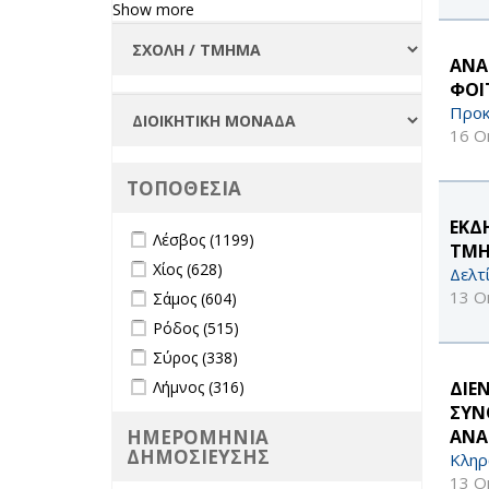
Φοιτήτριες
Show more
filter
ΑΝΑ
ΦΟΙ
Προκ
16 Ο
ΤΟΠΟΘΕΣΙΑ
ΕΚΔ
Apply Λέσβος filter
Apply Λέσβος filter
Λέσβος (1199)
ΤΜΗ
Apply Χίος filter
Apply Χίος filter
Χίος (628)
Δελτ
Apply Σάμος filter
Apply Σάμος filter
13 Ο
Σάμος (604)
Apply Ρόδος filter
Apply Ρόδος filter
Ρόδος (515)
Apply Σύρος filter
Apply Σύρος filter
Σύρος (338)
Apply Λήμνος filter
Apply Λήμνος filter
ΔΙΕ
Λήμνος (316)
ΣΥΝ
ΑΝΑ
ΗΜΕΡΟΜΗΝΙΑ
ΔΗΜΟΣΙΕΥΣΗΣ
Κληρ
13 Ο