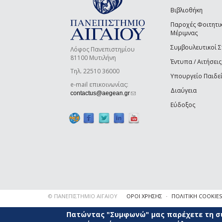
Βιβλιοθήκη
Παροχές Φοιτητι
Μέριμνας
Συμβουλευτικοί 
Λόφος Πανεπιστημίου
81100 Μυτιλήνη
Έντυπα / Αιτήσεις
Τηλ. 22510 36000
Υπουργείο Παιδε
e-mail επικοινωνίας:
Διαύγεια
(link sends e-mail)
contactus@aegean.gr
Εύδοξος
© ΠΑΝΕΠΙΣΤΗΜΙΟ ΑΙΓΑΙΟΥ
ΟΡΟΙ ΧΡΗΣΗΣ
ΠΟΛΙΤΙΚΗ COOKIES
Πατώντας "Συμφωνώ" μας παρέχετε τη συ