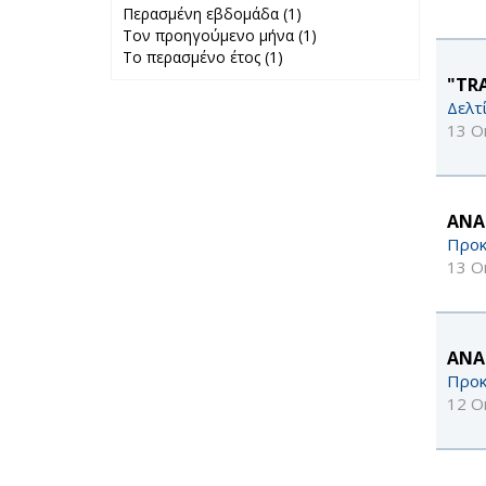
Περασμένη εβδομάδα (1)
Apply
Τον προηγούμενο μήνα (1)
Περασμένη
Apply Τον
Το περασμένο έτος (1)
Apply Το
εβδομάδα filter
προηγούμενο
περασμένο έτος
μήνα filter
"TR
filter
Δελτ
13 Ο
ΑΝΑ
Προκ
13 Ο
ΑΝΑ
Προκ
12 Ο