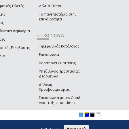
μαϊκές Τελετές
Δελτία Τύπου
εις
Το πανεπιστήμιο στην
επικαιρότητα
εις
δευτικά σεμινάρια
ΕΠΙΚΟΙΝΩΝΙΑ
δες
Τηλεφωνικός Κατάλογος
στικές Εκδηλώσεις
Επικοινωνία
ρια
Παράπονα-Συστάσεις
Υπεύθυνος Προστασίας
Δεδομένων
Δήλωση
Προσβασιμότητας
Επικοινωνία με την Ομάδα
Ανάπτυξης του site
(link sends e-mail)