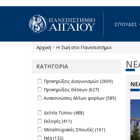
Παράκαμψη προς το κυρίως περιεχόμενο
ΣΠΟΥΔΕΣ
Αρχική
>
Η Ζωή στο Πανεπιστήμιο
Είστε εδώ
ΝΕ
ΚΑΤΗΓΟΡΙΑ
Apply Προκηρύξεις Διαγωνισμών
Apply
Προκηρύξεις Διαγωνισμών (2609)
ΝΕΑ
filter
Προκηρύξεις
Apply Προκηρύξεις Θέσεων filter
Apply
Προκηρύξεις Θέσεων (627)
Διαγωνισμώ
Προκηρύξεις
Apply Ανακοινώσεις άλλων φορέων
Ανακοινώσεις άλλων φορέων (589)
filter
Θέσεων
filter
Apply Ανακοινώσεις άλλων φορέων filter
filter
Apply Δελτία Τύπου filter
Apply Δελτία
Δελτία Τύπου (488)
Τύπου filter
Apply Εκλογές filter
Apply Εκλογές filter
Εκλογές (411)
Apply Μεταπτυχιακές Σπουδές filter
Apply
Μεταπτυχιακές Σπουδές (161)
Μεταπτυχιακές
Apply Νέα filter
Apply Νέα filter
Νέα (132)