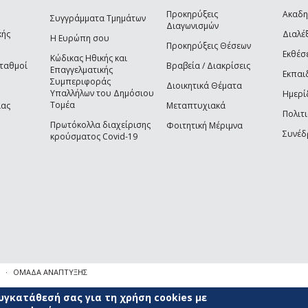
Προκηρύξεις
Ακαδη
Συγγράμματα Τμημάτων
Διαγωνισμών
κής
Διαλέξ
Η Ευρώπη σου
Προκηρύξεις Θέσεων
Εκθέσ
Κώδικας Ηθικής και
Σταθμοί
Βραβεία / Διακρίσεις
Επαγγελματικής
Εκπαι
Συμπεριφοράς
Διοικητικά Θέματα
Υπαλλήλων του Δημόσιου
Ημερί
Τομέα
ίας
Μεταπτυχιακά
Πολιτι
Πρωτόκολλα διαχείρισης
Φοιτητική Μέριμνα
Συνέδ
κρούσματος Covid-19
ΟΜΑΔΑ ΑΝΑΠΤΥΞΗΣ
γκατάθεσή σας για τη χρήση cookies με