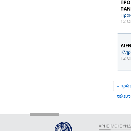
ΠΡΟ
ΠΑΝ
Προκ
12 Ο
ΔΙΕ
Κληρ
12 Ο
« πρώ
τελευτ
ΧΡΗΣΙΜΟΙ ΣΥΝ